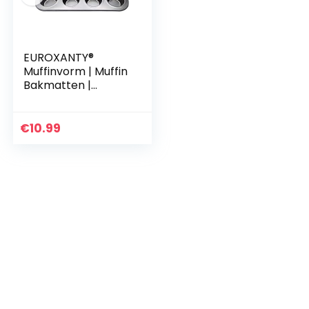
EUROXANTY®
Muffinvorm | Muffin
Bakmatten |
Roestvrij staal |
Anti-aanbaklaag |
Rij bundel | 12 Rond
€
10.99
bakvorm |
Geschikt…