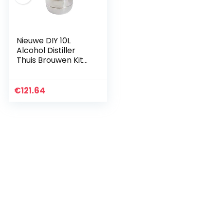
Nieuwe DIY 10L
Alcohol Distiller
Thuis Brouwen Kit
RVS & Koper
Koeling Thuis Wijn
Maken Moonshine
€
121.64
Still Water…