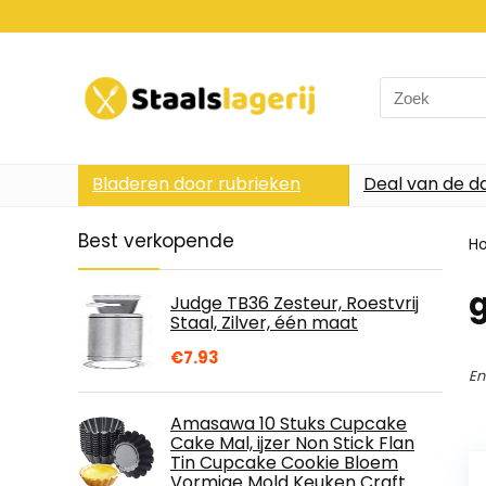
Search
for:
Bladeren door rubrieken
Deal van de d
Best verkopende
H
g
Judge TB36 Zesteur, Roestvrij
Staal, Zilver, één maat
€
7.93
En
Amasawa 10 Stuks Cupcake
Cake Mal, ijzer Non Stick Flan
Tin Cupcake Cookie Bloem
Vormige Mold Keuken Craft