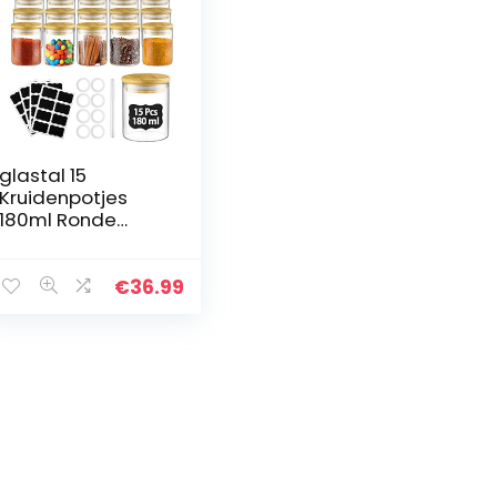
glastal 15
Kruidenpotjes
180ml Ronde
Borosilicaat
Kruidenpot met
Bamboe Deksel
€
36.99
32 Zwarte
Etiketten 1 Pen 8
Vervangende…