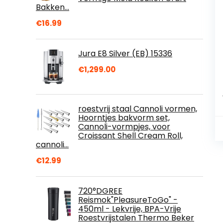
Bakken…
€
16.99
Jura E8 Silver (EB) 15336
€
1,299.00
roestvrij staal Cannoli vormen,
Hoorntjes bakvorm set,
Cannoli-vormpjes, voor
Croissant Shell Cream Roll,
cannoli…
€
12.99
720°DGREE
Reismok"PleasureToGo" -
450ml - Lekvrije, BPA-Vrije
Roestvrijstalen Thermo Beker