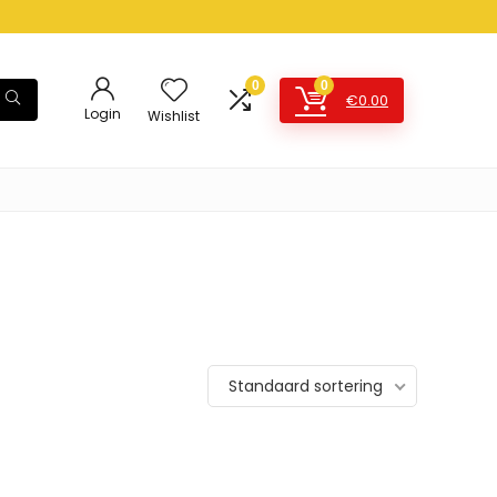
0
0
€
0.00
Login
Wishlist
Standaard sortering