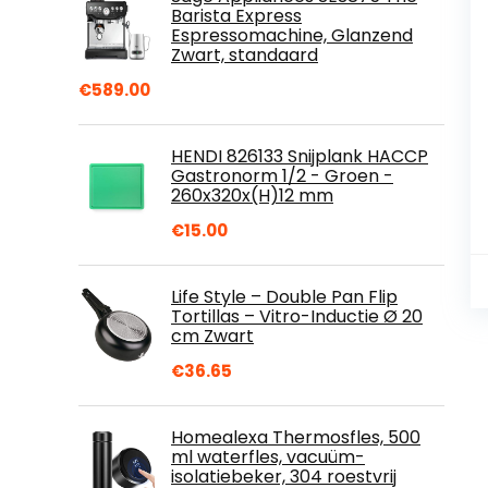
Barista Express
Espressomachine, Glanzend
Zwart, standaard
€
589.00
HENDI 826133 Snijplank HACCP
Gastronorm 1/2 - Groen -
260x320x(H)12 mm
€
15.00
Life Style – Double Pan Flip
Tortillas – Vitro-Inductie Ø 20
cm Zwart
€
36.65
Homealexa Thermosfles, 500
ml waterfles, vacuüm-
isolatiebeker, 304 roestvrij