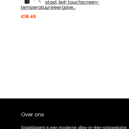
staal, led-touchscreen-
temperatuurweergave…
€
16.45
Over ons
Staalslagerij is een moderne alles-in-één-prijswebsite