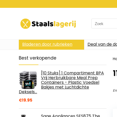
Search
for:
Bladeren door rubrieken
Deal van de d
Best verkopende
H
1
[10 Stuks] 1 Compartiment BPA
Vrij Herbruikbare Meal Prep
Containers - Plastic Voedsel
Bakjes met Luchtdichte
En
Deksels…
€
19.95
Sage Appliances SES875 The