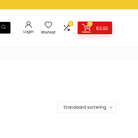
0
0
€
0.00
Login
Wishlist
Standaard sortering