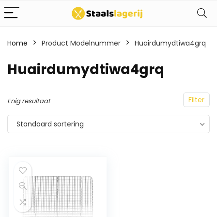
Home
Product Modelnummer
Huairdumydtiwa4grq
Huairdumydtiwa4grq
Filter
Enig resultaat
Standaard sortering