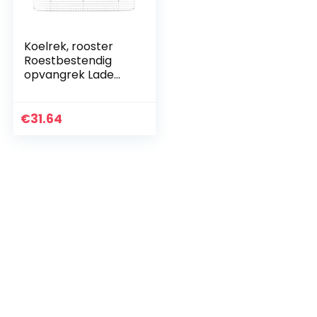
Koelrek, rooster
Roestbestendig
opvangrek Lade
Koelrek voor
koekjes, voor
Restaurant Cake
€
31.64
Shop