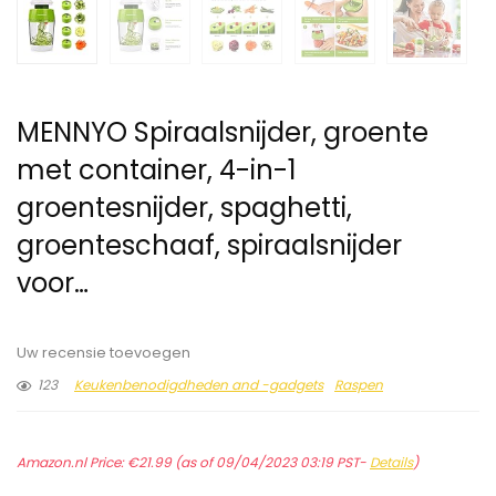
MENNYO Spiraalsnijder, groente
met container, 4-in-1
groentesnijder, spaghetti,
groenteschaaf, spiraalsnijder
voor…
Uw recensie toevoegen
123
Keukenbenodigdheden and -gadgets
Raspen
Amazon.nl Price:
€
21.99
(as of 09/04/2023 03:19 PST-
Details
)