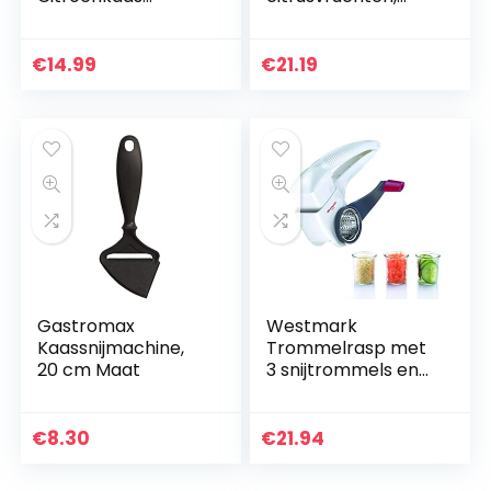
Gember Knoflook
harde kaas,
Nootmuskaat
gember,
Chocolade
chocolade,
€
14.99
€
21.19
Groenten Fruit
nootmuskaat en
Lange Handled
truffel met fijn…
Rasp met…
Gastromax
Westmark
Kaassnijmachine,
Trommelrasp met
20 cm Maat
3 snijtrommels en
geïntegreerde
stamper, roestvrij
staal/kunststof,
€
8.30
€
21.94
Trio, wit/antraciet…