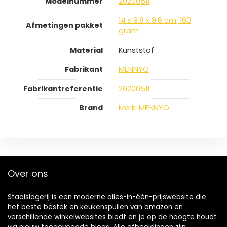
Modelnummer
20200511
14 x 9.8 x 9.6 cm; 160
Afmetingen pakket
gram
Material
Kunststof
Fabrikant
MENNYO
Fabrikantreferentie
20200511
Brand
Merk: MENNYO
Over ons
Staalslagerij is een moderne alles-in-één-prijswebsite die
het beste bestek en keukenspullen van amazon en
verschillende winkelwebsites biedt en je op de hoogte houdt