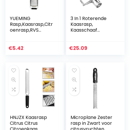
YUEMING
3 In 1 Roterende
Rasp,Kaasrasp,Citr
Kaasrasp,
oenrasp,RVS
Kaasschaaf
Grater,Hand Rasp
Shredder Met 3
Voor
Wisselende
Citrusvruchten,
Roterende
€
5.42
€
25.09
Harde
Roestvrijstalen
Kaas,Gember,
Trommels Voor
Chocolade
Groenten…
HNJZX Kaasrasp
Microplane Zester
Citrus Citrus
rasp in Zwart voor
Citroenkaas
citrusvruchten,