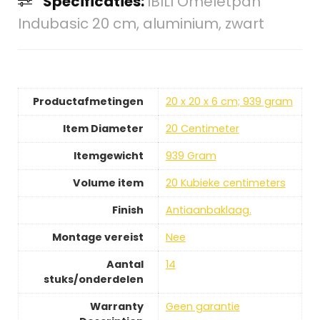
Specificaties:
IBILI Omeletpan
Indubasic 20 cm, aluminium, zwart
Productafmetingen
20 x 20 x 6 cm; 939 gram
Item Diameter
20 Centimeter
Itemgewicht
939 Gram
Volume item
20 Kubieke centimeters
Finish
Antiaanbaklaag.
Montage vereist
Nee
Aantal
14
stuks/onderdelen
Warranty
Geen garantie