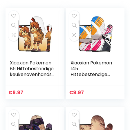
Xiaoxian Pokemon
Xiaoxian Pokemon
86 Hittebestendige
145
keukenovenhandsc
Hittebestendige
hoenen,
keukenovenhandsc
ovenhandschoene
hoenen,
n en
ovenhandschoene
€
9.97
€
9.97
potdekselhandsch
n en
oenen, veilig om
potdekselhandsch
te…
oenen, veilig om
te…