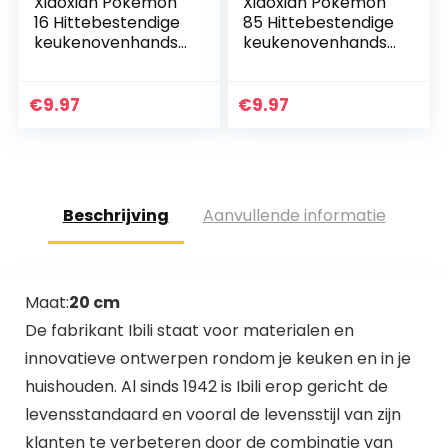
Xiaoxian Pokemon
Xiaoxian Pokemon
16 Hittebestendige
85 Hittebestendige
keukenovenhandsc
keukenovenhandsc
hoenen,
hoenen,
ovenhandschoene
ovenhandschoene
n en
n en
€
9.97
€
9.97
potdekselhandsch
potdekselhandsch
oenen, veilig om
oenen, veilig om
te…
te…
Beschrijving
Aanvullende informatie
Maat:
20 cm
De fabrikant Ibili staat voor materialen en
innovatieve ontwerpen rondom je keuken en in je
huishouden. Al sinds 1942 is Ibili erop gericht de
levensstandaard en vooral de levensstijl van zijn
klanten te verbeteren door de combinatie van