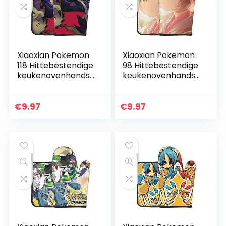
Xiaoxian Pokemon
Xiaoxian Pokemon
118 Hittebestendige
98 Hittebestendige
keukenovenhandsc
keukenovenhandsc
hoenen,
hoenen,
ovenhandschoene
ovenhandschoene
n en
n en
€
9.97
€
9.97
potdekselhandsch
potdekselhandsch
oenen, veilig om
oenen, veilig om
te…
te…