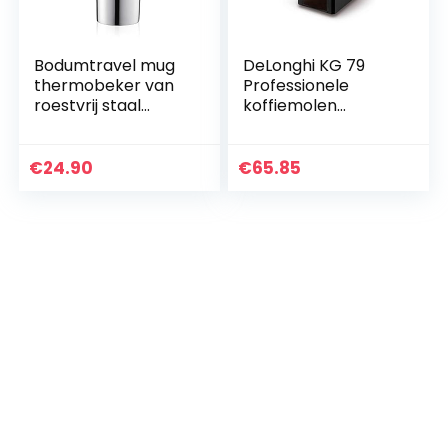
Bodumtravel mug
DeLonghi KG 79
thermobeker van
Professionele
roestvrij staal
koffiemolen
(dubbelwandig,
(kunststof
vaatwasmachineb
behuizing, tot 12
estendig, 0,35 liter)
kopjes)
€
24.90
€
65.85