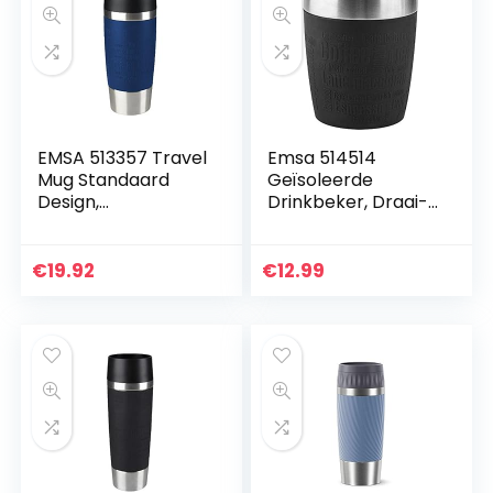
EMSA 513357 Travel
Emsa 514514
Mug Standaard
Geïsoleerde
Design,
Drinkbeker, Draai-
Thermobeker, 360
Drinksluiting, 200
ml
ml, Zwart
€
19.92
€
12.99