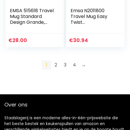
EMSA 515618 Travel
Emsa N2011800
Mug Standard
Travel Mug Easy
Design Grande,
Twist
Thermobeker, 500
Thermobeker, 360
ml
ml, Aqua-Blauw
€
28.00
€
30.94
1
2
3
4
→
Over ons
Staalslagerij is een moderne alles-in-één-prijswebsite die
het beste bestek en keukenspullen van amazon en
verschillende winkelwebsites biedt en je op de hoogte houdt