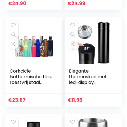
estendig, 0,35 liter)
premium
€
24.90
€
24.99
voedselcontainer
van roestvrij staal
(RVS…
Corkcicle
Elegante
Isothermische fles,
thermoskan met
roestvrij staal,
led-display
kobalt, 265 ml
temperatuurweerg
ave
€
23.67
€
11.95