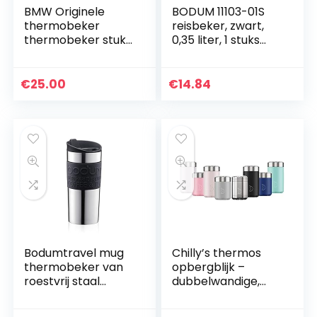
BMW Originele
BODUM 11103-01S
thermobeker
reisbeker, zwart,
thermobeker stuk
0,35 liter, 1 stuks
(1 stuk) 450 ml / 15
(verpakking van 1)
oz
€
25.00
€
14.84
Bodumtravel mug
Chilly’s thermos
thermobeker van
opbergblijk –
roestvrij staal
dubbelwandige,
(dubbelwandig,
lekvrije,
vaatwasmachineb
herbruikbare