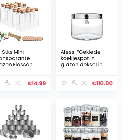
 Stks Mini
Alessi “Geklede
ansparante
koekjespot in
azen Flessen
glazen deksel in
t Kurken Helder
18/10
as Flessen
roestvrijstalen
nsfles,kleine
spiegel gepolijst
€
14.99
€
110.00
azen
met bel en
essen,voor
reliëfdecoratie,
uiloft Diy…
zilver