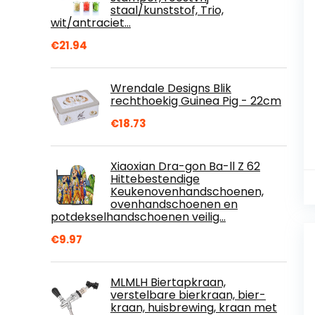
staal/kunststof, Trio,
wit/antraciet…
€
21.94
Wrendale Designs Blik
rechthoekig Guinea Pig - 22cm
€
18.73
Xiaoxian Dra-gon Ba-ll Z 62
Hittebestendige
Keukenovenhandschoenen,
ovenhandschoenen en
potdekselhandschoenen veilig…
€
9.97
MLMLH Biertapkraan,
verstelbare bierkraan, bier-
kraan, huisbrewing, kraan met