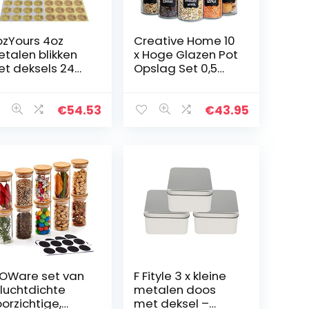
zYours 4oz
Creative Home 10
talen blikken
x Hoge Glazen Pot
t deksels 24
Opslag Set 0,5
uks +
Liter | 10 x 500 ml |
andgemaakt
met Luchtdichte
et
Clip Bovenste
€
54.53
€
43.95
efdesstickers 24
Deksel…
uks;
arsblikken…
OWare set van
F Fityle 3 x kleine
 luchtdichte
metalen doos
orzichtige,
met deksel –