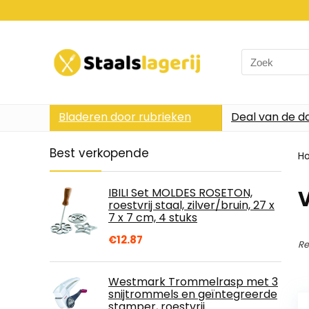
Search
for:
Bladeren door rubrieken
Deal van de d
Best verkopende
H
IBILI Set MOLDES ROSETON,
roestvrij staal, zilver/bruin, 27 x
7 x 7 cm, 4 stuks
€
12.87
Re
Westmark Trommelrasp met 3
snijtrommels en geïntegreerde
stamper, roestvrij