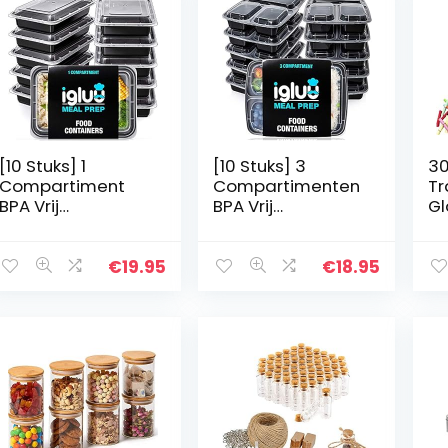
[10 Stuks] 1
[10 Stuks] 3
30
Compartiment
Compartimenten
Tr
BPA Vrij
BPA Vrij
Gl
Herbruikbare Meal
Herbruikbare Meal
Me
Prep Containers –
Prep Containers –
Gl
Plastic Voedsel
Plastic Voedsel
We
€
19.95
€
18.95
Bakjes met
Bakjes met
Gl
Luchtdichte
Luchtdichte
Fl
Deksels…
Deksels…
Br