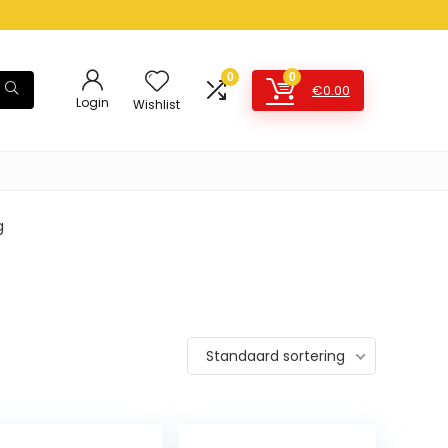
0
0
€
0.00
Login
Wishlist
g
Standaard sortering