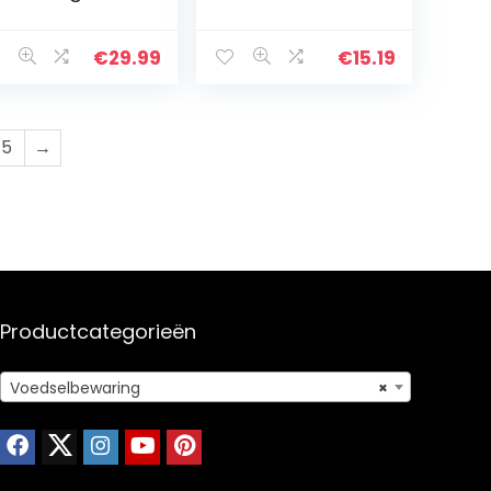
azen
voorraaddoos
uidenpotjes,
gebakdoos blik
bergpotjes,
blik 2
€
29.99
€
15.19
et bamboe
ksels en
ijtbord…
5
→
Productcategorieën
Voedselbewaring
×