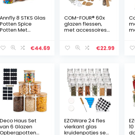
Annfly 8 STKS Glas
COM-FOUR® 60x
Co
Potten Spice
glazen flessen,
me
Potten Met
met accessoires
me
Bamboe
om te labelen en
st
Luchtdichte
op te hangen,
h
Deksels en
voor bruiloften of
m
€
44.69
€
22.99
Etiketten Voedsel
verjaardagen,
li
Granen Opslag
voor thee…
st
Containers voor…
Ka
Deco Haus Set
EZOWare 24 fles
EZ
van 6 Glazen
vierkant glas
10
Opbergpotten
kruidenpotjes set,
do