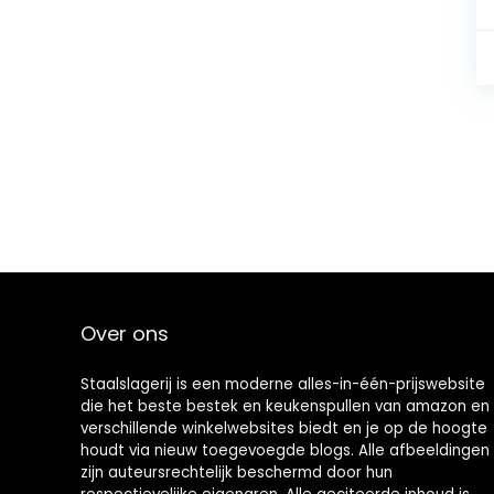
Over ons
Staalslagerij is een moderne alles-in-één-prijswebsite
die het beste bestek en keukenspullen van amazon en
verschillende winkelwebsites biedt en je op de hoogte
houdt via nieuw toegevoegde blogs. Alle afbeeldingen
zijn auteursrechtelijk beschermd door hun