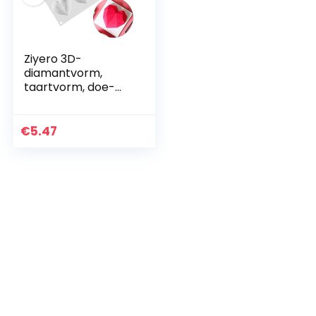
Ziyero 3D-
diamantvorm,
taartvorm, doe-
het-zelf,
kerstdecoratie,
zeepvormen,
€
5.47
versiering,
keukenhulp,
duurzaam, veilig…