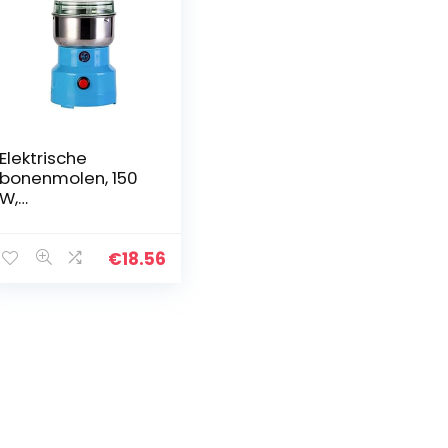
Elektrische
bonenmolen, 150
W,
multifunctionele
koffiemolen,
kruidenmolen,
€
18.56
smash-machine
voor thuis kruiden,
specerijen…