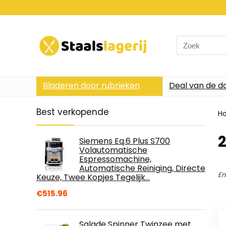
Search
for:
Bladeren door rubrieken
Deal van de d
Best verkopende
H
2
Siemens Eq.6 Plus S700
Volautomatische
Espressomachine,
Automatische Reiniging, Directe
En
Keuze, Twee Kopjes Tegelijk…
€
515.96
Salade Spinner Twinzee met