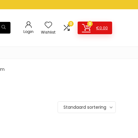
0
0
€
0.00
Login
Wishlist
ram
Standaard sortering