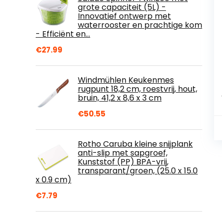
grote capaciteit (5L) -
Innovatief ontwerp met
waterrooster en prachtige kom
- Efficiënt en…
€
27.99
Windmühlen Keukenmes
rugpunt 18,2 cm, roestvrij, hout,
bruin, 41,2 x 8,6 x 3 cm
€
50.55
Rotho Caruba kleine snijplank
anti-slip met sapgroef,
Kunststof (PP) BPA-vrij,
transparant/groen, (25.0 x 15.0
x 0.9 cm)
€
7.79