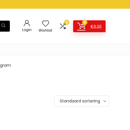
0
0
€
0.00
Login
Wishlist
0 gram
Standaard sortering