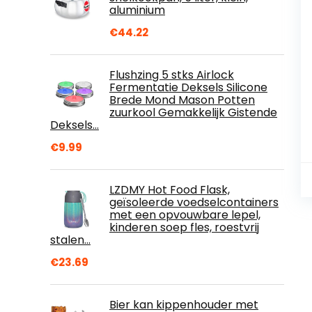
aluminium
€
44.22
Flushzing 5 stks Airlock
Fermentatie Deksels Silicone
Brede Mond Mason Potten
zuurkool Gemakkelijk Gistende
Deksels…
€
9.99
LZDMY Hot Food Flask,
geïsoleerde voedselcontainers
met een opvouwbare lepel,
kinderen soep fles, roestvrij
stalen…
€
23.69
Bier kan kippenhouder met