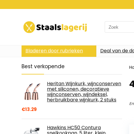
Search
for:
Bladeren door rubrieken
Deal van de d
Best verkopende
H
4
Heritan Wijnkurk, wijnconserven
met siliconen, decoratieve
wijnconserven, wijndeksel,
herbruikbare wijnkurk, 2 stuks
En
€
13.29
Hawkins HC50 Contura
snelkookpan, 5 liter, klein,