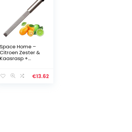
Space Home –
Citroen Zester &
Kaasrasp +
Beschermhoes –
Ideaal voor harde
kazen,
€
13.62
citrusvruchten,
groenten,
nootmuskaat…