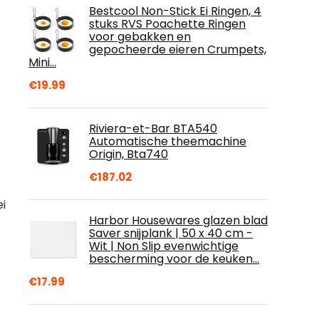
Bestcool Non-Stick Ei Ringen, 4
stuks RVS Poachette Ringen
voor gebakken en
gepocheerde eieren Crumpets,
Mini…
€
19.99
Riviera-et-Bar BTA540
Automatische theemachine
Origin, Bta740
€
187.02
i
Harbor Housewares glazen blad
Saver snijplank | 50 x 40 cm -
Wit | Non Slip evenwichtige
bescherming voor de keuken…
€
17.99