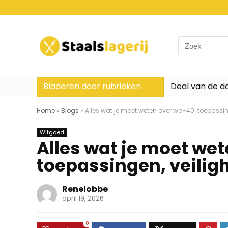
Search
for:
Bladeren door rubrieken
Deal van de d
Home
»
Blogs
»
Alles wat je moet weten over wd-40: toepassin
Witgoed
Alles wat je moet we
toepassingen, veiligh
Renelobbe
april 19, 2026
0