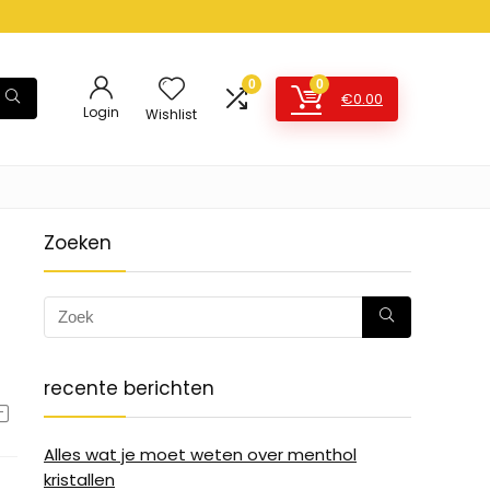
0
0
€
0.00
Login
Wishlist
Zoeken
recente berichten
Alles wat je moet weten over menthol
kristallen