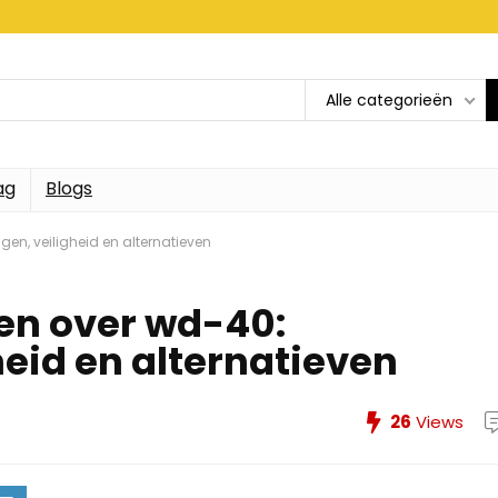
Alle categorieën
ag
Blogs
gen, veiligheid en alternatieven
ten over wd-40:
eid en alternatieven
26
Views