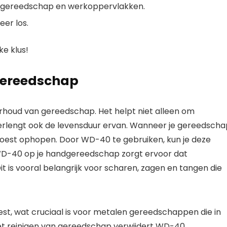
n gereedschap en werkoppervlakken.
er los.
e klus!
gereedschap
rhoud van gereedschap. Het helpt niet alleen om
erlengt ook de levensduur ervan. Wanneer je gereedscha
n roest ophopen. Door WD-40 te gebruiken, kun je deze
WD-40 op je handgereedschap zorgt ervoor dat
t is vooral belangrijk voor scharen, zagen en tangen die
t, wat cruciaal is voor metalen gereedschappen die in
et reinigen van gereedschap verwijdert WD-40