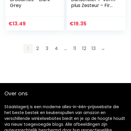
Grey
plus Zesteur – Fir
Green
€
13.49
€
19.35
1
2
3
4
…
11
12
13
→
Over ons
Staalslagerij is een moderne alles-in-één-prijswebsite die
het beste bestek en keukenspullen van amazon en
verschillende winkelwebsites biedt en je op de hoogte houdt
via nieuw toegevoegde blogs. Alle afbeeldingen zijn
auteursrechtelijk beschermd door hun respectievelijke