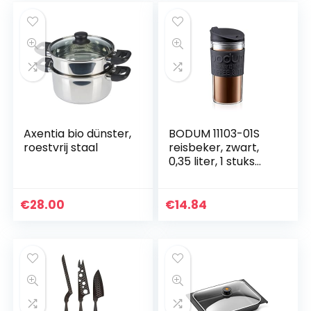
Axentia bio dünster,
BODUM 11103-01S
roestvrij staal
reisbeker, zwart,
0,35 liter, 1 stuks
(verpakking van 1)
€
28.00
€
14.84