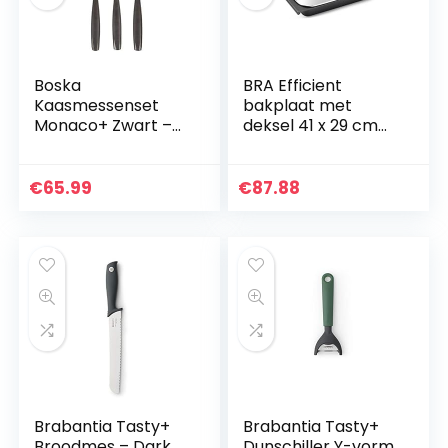
Boska
BRA Efficient
Kaasmessenset
bakplaat met
Monaco+ Zwart –
deksel 41 x 29 cm
3-delig – incl. Leren
zwart
Hoes – RVS – Extra
non-stick
€
65.99
€
87.88
Brabantia Tasty+
Brabantia Tasty+
Broodmes – Dark
Dunschiller Y-vorm