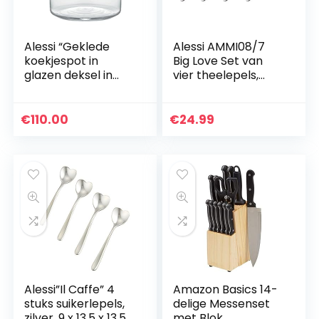
Alessi “Geklede
Alessi AMMI08/7
koekjespot in
Big Love Set van
glazen deksel in
vier theelepels,
18/10 roestvrijstalen
18/10 roestvrij staal
spiegel gepolijst
met bel en
€
110.00
€
24.99
reliëfdecoratie,
zilver
Alessi”Il Caffe” 4
Amazon Basics 14-
stuks suikerlepels,
delige Messenset
zilver, 9 x 13,5 x 13,5
met Blok