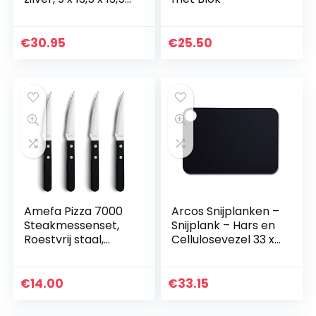
cm
€
30.95
€
25.50
Amefa Pizza 7000
Arcos Snijplanken –
Steakmessenset,
Snijplank – Hars en
Roestvrij staal,
Cellulosevezel 33 x
Chroomstaal 13/0,
23 cm (13×9″) en
Kunststof
6,5 mm (0,3″) dikte
– Zwarte kleur
€
14.00
€
33.15