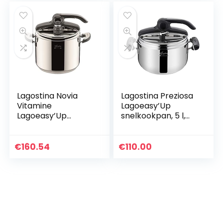
Lagostina Novia
Lagostina Preziosa
Vitamine
Lagoeasy’Up
Lagoeasy’Up
snelkookpan, 5 l,
snelkookpan, 7 l,
roestvrij staal 18/31
roestvrij staal 18/10
€
160.54
€
110.00