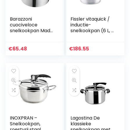
Barazzoni
Fissler vitaquick /
cuociveloce
inductie-
snelkookpan Made
snelkookpan (6 L, Ø
in Italy 5 liter Acier
22 cm) RVS
inoxydable-
snelkookpan, 2
diamètre 22 cm
kookniveaus,
€
65.48
€
186.55
stapelbaar
INOXPRAN –
Lagostina De
Snelkookpan,
klassieke
roestvrij staal,
snelkookpan met