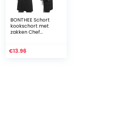
BONTHEE Schort
kookschort met
zakken Chef
kookschort 100%
katoen wasbaar en
onderhoudsvriende
€
13.96
lijk – zwart/grijs