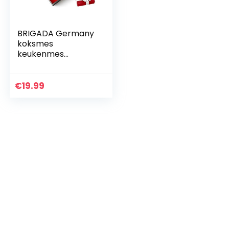
BRIGADA Germany
koksmes
keukenmes
universeel mes van
hoogwaardig
roestvrij staal 20
€
19.99
cm incl. elegante
messenslijper…