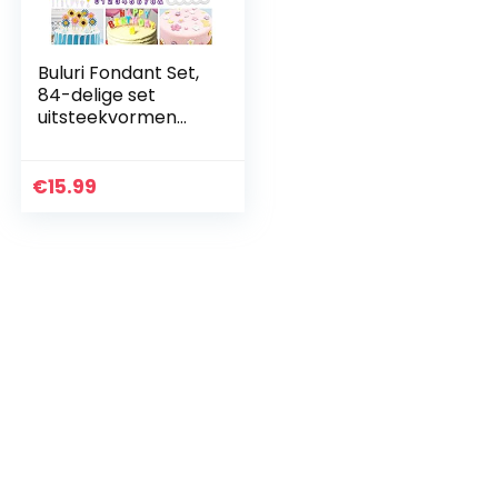
Buluri Fondant Set,
84-delige set
uitsteekvormen
voor fondant, met
premium
bakaccessoires,
€
15.99
cijfers, letters,
geschikt…