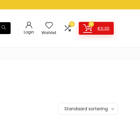
0
0
€
0.00
Login
Wishlist
Standaard sortering