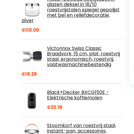
glazen deksel in 18/10
roestvrijstalen spiegel gepolijst
met bel en reliëfdecoratie,
zilver
€
110.00
Victorinox Swiss Classic
Braadvork, 15 cm, plat, roestvrij
staal, ergonomisch, roestvrij,
vaatwasmachinebestendig
€
19.29
Black+Decker BXCG150E -
Elektrische koffiemolen
€
23.19
Stoomkorf van roestvrij staal,
instant-pan, accessoires,