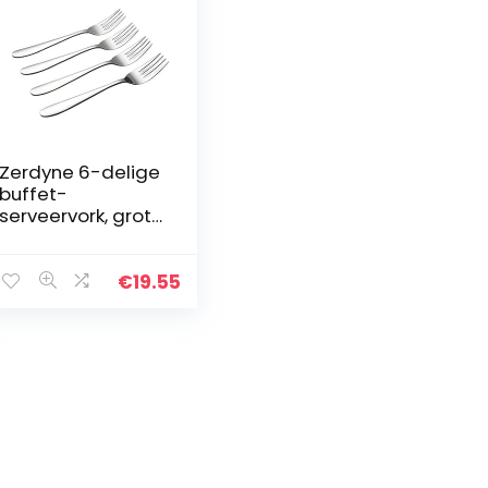
Zerdyne 6-delige
buffet-
serveervork, grote
roestvrijstalen
serveervork
€
19.55