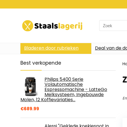
Search
for:
Bladeren door rubrieken
Deal van de d
Best verkopende
H
Philips 5400 Serie
Volautomatische
Espressomachine - LatteGo
Melksysteem, Ingebouwde
En
Molen, 12 Koffievariaties…
€
689.99
Alessi "Geklede koekjespot in