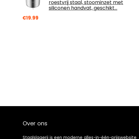
roestvrij staal, stoominzet met
siliconen handvat, geschikt…
€
19.99
Over ons
Staalslagerij is een moderne alles-in-één-prijswebsite