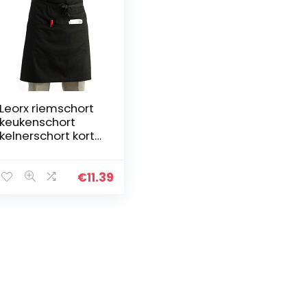
Leorx riemschort
keukenschort
kelnerschort kort
schort met
dubbele zakken
(zwart)
€
11.39