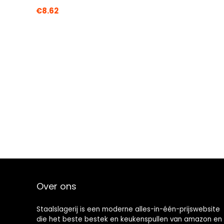
€
8.62
Over ons
Staalslagerij is een moderne alles-in-één-prijswebsite
die het beste bestek en keukenspullen van amazon en