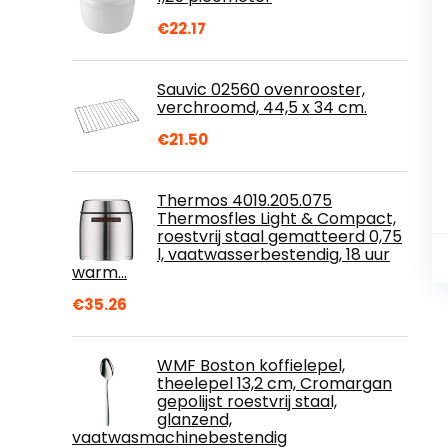
€
22.17
Sauvic 02560 ovenrooster,
verchroomd, 44,5 x 34 cm.
€
21.50
Thermos 4019.205.075
Thermosfles Light & Compact,
roestvrij staal gematteerd 0,75
l, vaatwasserbestendig, 18 uur
warm…
€
35.26
WMF Boston koffielepel,
theelepel 13,2 cm, Cromargan
gepolijst roestvrij staal,
glanzend,
vaatwasmachinebestendig