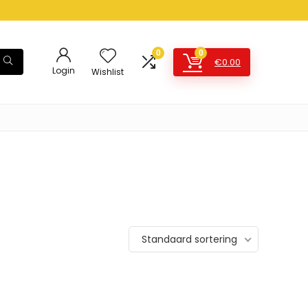
0
0
€
0.00
Login
Wishlist
Standaard sortering