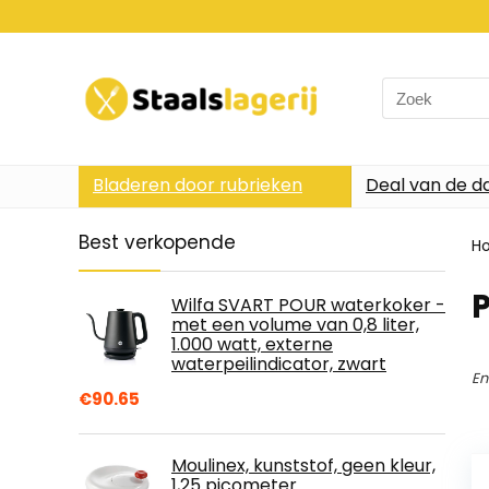
Search
for:
Bladeren door rubrieken
Deal van de d
Best verkopende
H
P
Wilfa SVART POUR waterkoker -
met een volume van 0,8 liter,
1.000 watt, externe
waterpeilindicator, zwart
En
€
90.65
Moulinex, kunststof, geen kleur,
1,25 picometer