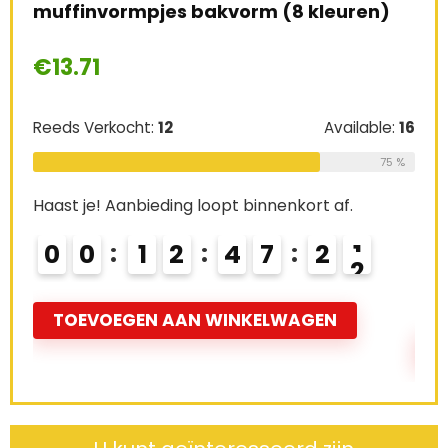
muffinvormpjes bakvorm (8 kleuren)
Blo
Ba
€
13.71
€
1
Reeds Verkocht:
12
Available:
16
le:
61
Ree
75 %
64 %
Haast je! Aanbieding loopt binnenkort af.
Haas
0
0
1
2
4
7
2
0
0
1
TOEVOEGEN AAN WINKELWAGEN
T