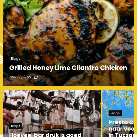
Blogs
Grilled Honey Lime Cilantro Chicken
mei 28, 2021
Blogs
Presta Co
Blogs
naar voor
Hoeveel bar druk is goed
in Tucson