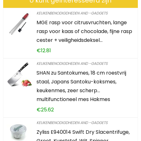
U kunt geïnteresseerd zijn
KEUKENBENODIGDHEDEN AND -GADGETS
MGE rasp voor citrusvruchten, lange
rasp voor kaas of chocolade, fijne rasp
cester + veiligheidsdeksel…
€
12.81
KEUKENBENODIGDHEDEN AND -GADGETS
SHAN zu Santokumes, 18 cm roestvrij
staal, Japans Santoku-koksmes,
keukenmes, zeer scherp…
multifunctioneel mes Hakmes
€
25.62
KEUKENBENODIGDHEDEN AND -GADGETS
Zyliss E940014 Swift Dry Slacentrifuge,
Groot, Kunststof, Wit, Spinner