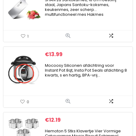
staal, Japans Santoku-koksmes,
keukenmes, zeer scherp…
multifunctioneel mes Hakmes
1
€
13.99
Mocoosy Siliconen afdichtring voor
Instant Pot 8qt, Insta Pot Seals afdichting 8
kwarts, s en hartig, BPA-vrij…
0
€
12.19
Hemoton 5 Stks Klavertje Vier Vormige
Cakevormen Mooie Biscuit Schimmel