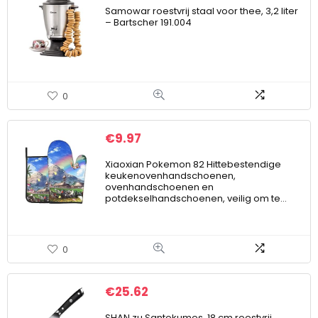
Samowar roestvrij staal voor thee, 3,2 liter
– Bartscher 191.004
0
€
9.97
Xiaoxian Pokemon 82 Hittebestendige
keukenovenhandschoenen,
ovenhandschoenen en
potdekselhandschoenen, veilig om te…
0
€
25.62
SHAN zu Santokumes, 18 cm roestvrij