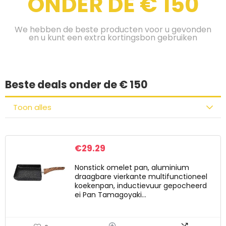
ONDER DE € 150
We hebben de beste producten voor u gevonden
en u kunt een extra kortingsbon gebruiken
Beste deals onder de € 150
Toon alles
€
29.29
Nonstick omelet pan, aluminium
draagbare vierkante multifunctioneel
koekenpan, inductievuur gepocheerd
ei Pan Tamagoyaki…