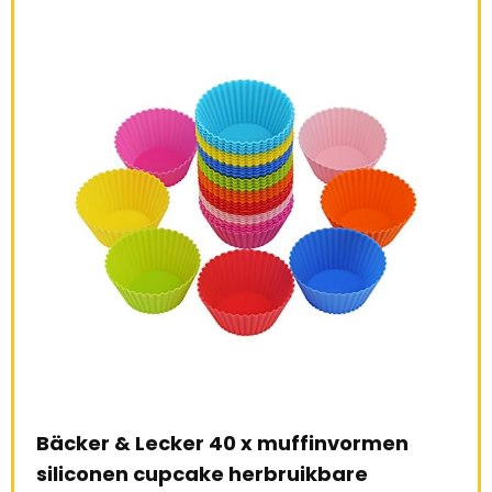
Bäcker & Lecker 40 x muffinvormen
Ama
siliconen cupcake herbruikbare
ijz