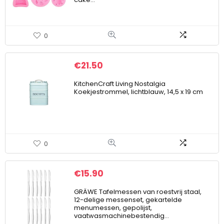
0
€
21.50
KitchenCraft Living Nostalgia
Koekjestrommel, lichtblauw, 14,5 x 19 cm
0
€
15.90
GRÄWE Tafelmessen van roestvrij staal,
12-delige messenset, gekartelde
menumessen, gepolijst,
vaatwasmachinebestendig…