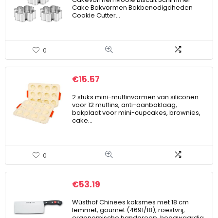
Cake Bakvormen Bakbenodigdheden
Cookie Cutter…
0
€
15.57
2 stuks mini-muffinvormen van siliconen
voor 12 muffins, anti-aanbaklaag,
bakplaat voor mini-cupcakes, brownies,
cake…
0
€
53.19
Wüsthof Chinees koksmes met 18 cm
lemmet, goumet (4691/18), roestvrij,
ergonomische handgreep, hoogwaardig