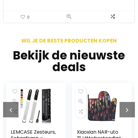
0
WIL JE DE BESTE PRODUCTEN KOPEN
Bekijk de nieuwste
deals
MCASE Zesteurs,
Xiaoxian NAR-uto
Roest