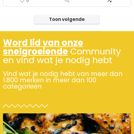
0
Toon volgende
Word lid van onze
snelgroeiende
Community
en vind wat je nodig hebt
Vind wat je nodig hebt van meer dan
1.800 merken in meer dan 100
categorieën