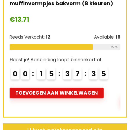
muffinvormpjes bakvorm (8 kleuren)
Blo
Ba
€
13.71
€
1
Reeds Verkocht:
12
Available:
16
le:
61
Ree
75 %
64 %
Haast je! Aanbieding loopt binnenkort af.
Haas
0
0
1
5
3
7
3
4
0
TOEVOEGEN AAN WINKELWAGEN
T