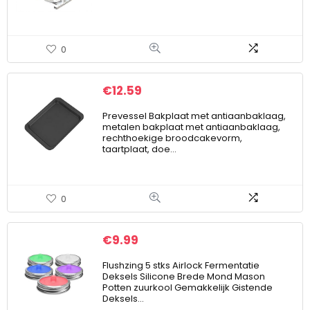
0
€
12.59
Prevessel Bakplaat met antiaanbaklaag,
metalen bakplaat met antiaanbaklaag,
rechthoekige broodcakevorm,
taartplaat, doe…
0
€
9.99
Flushzing 5 stks Airlock Fermentatie
Deksels Silicone Brede Mond Mason
Potten zuurkool Gemakkelijk Gistende
Deksels…