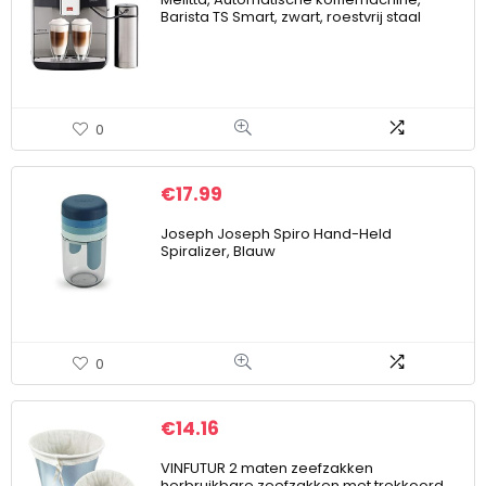
Barista TS Smart, zwart, roestvrij staal
0
€
17.99
Joseph Joseph Spiro Hand-Held
Spiralizer, Blauw
0
€
14.16
VINFUTUR 2 maten zeefzakken
herbruikbare zeefzakken met trekkoord