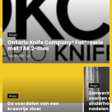
Blogs
Ontario Knife Company® Fat®-serie
met TAK 2-mes
mei 31, 2021
Blogs
Zonwering
Blogs
soorten en
De voordelen van een
onderhou
krasvrije vloer
nadelen