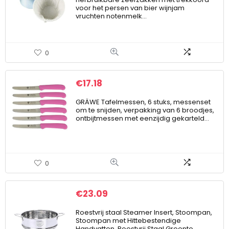
voor het persen van bier wijnjam
vruchten notenmelk…
0
€
17.18
GRÄWE Tafelmessen, 6 stuks, messenset
om te snijden, verpakking van 6 broodjes,
ontbijtmessen met eenzijdig gekarteld…
0
€
23.09
Roestvrij staal Steamer Insert, Stoompan,
Stoompan met Hittebestendige
Handvatten, Roestvrij Staal Groente