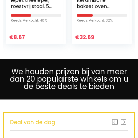
Keramische
1291656046
bakset oven
Koffielepel 6-delig,
keramische
lengte 13,5 cm,
bakvorm brood
Cromargan®,
Reeds Verkocht: 32%
Reeds Verkocht: 20%
pan vlees diep
Vaatwasmachineb
bakservies voor
estendig,
€
brood cake thuis
32.69
€
Geschenkverpakki
19.99
restaurant…
ng
We houden prijzen bij van meer
dan 20 populairste winkels om u
de beste deals te bieden
Deal van de dag