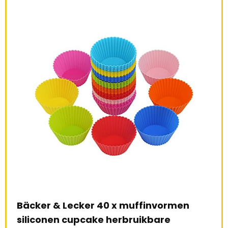
Bäcker & Lecker 40 x muffinvormen
Ama
siliconen cupcake herbruikbare
ijz