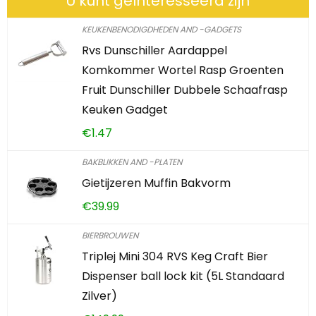
U kunt geïnteresseerd zijn
KEUKENBENODIGDHEDEN AND -GADGETS
Rvs Dunschiller Aardappel
Komkommer Wortel Rasp Groenten
Fruit Dunschiller Dubbele Schaafrasp
Keuken Gadget
€
1.47
BAKBLIKKEN AND -PLATEN
Gietijzeren Muffin Bakvorm
€
39.99
BIERBROUWEN
Triplej Mini 304 RVS Keg Craft Bier
Dispenser ball lock kit (5L Standaard
Zilver)