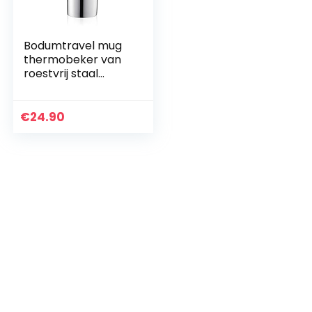
Bodumtravel mug
thermobeker van
roestvrij staal
(dubbelwandig,
vaatwasmachineb
estendig, 0,35 liter)
€
24.90