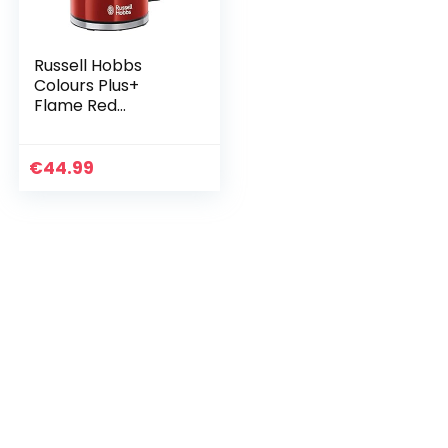
Russell Hobbs
Colours Plus+
Flame Red
Waterkoker Rood
(1,7L),
Snelkookfunctie,
€
44.99
Zuinig, 2400 Watt,
RVS, Hoogglans…