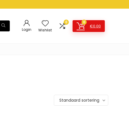
0
0
€
0.00
Login
Wishlist
Standaard sortering