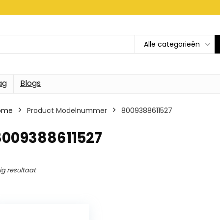
Alle categorieën
ag
Blogs
ome
Product Modelnummer
8009388611527
8009388611527
ig resultaat