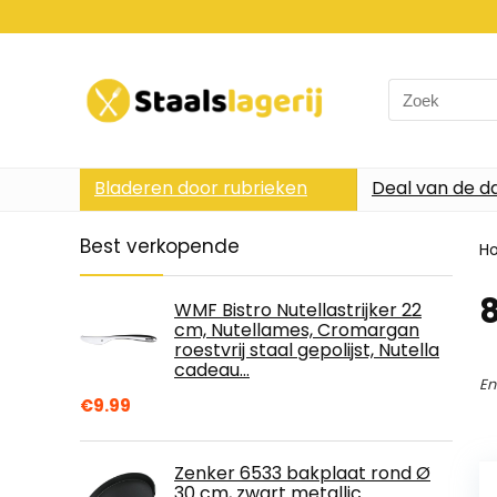
Search
for:
Bladeren door rubrieken
Deal van de d
Best verkopende
H
WMF Bistro Nutellastrijker 22
cm, Nutellames, Cromargan
roestvrij staal gepolijst, Nutella
cadeau…
En
€
9.99
Zenker 6533 bakplaat rond Ø
30 cm, zwart metallic