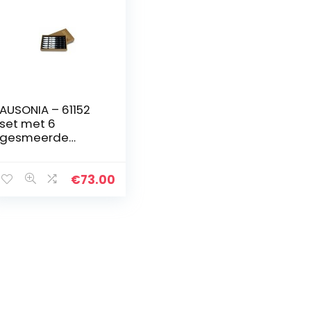
AUSONIA – 61152
set met 6
gesmeerde
messen met
hoog gepolijst
lemmet van AISI
€
73.00
420 roestvrij staal
en handvat van…