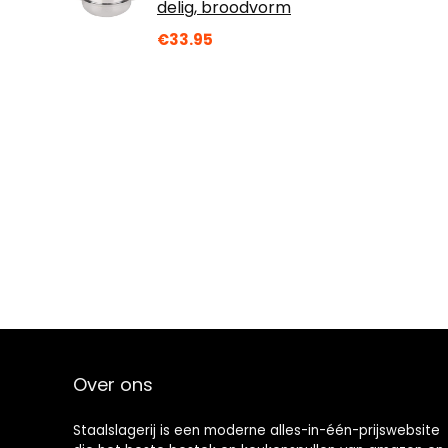
delig, broodvorm
€
33.95
Over ons
Staalslagerij is een moderne alles-in-één-prijswebsite