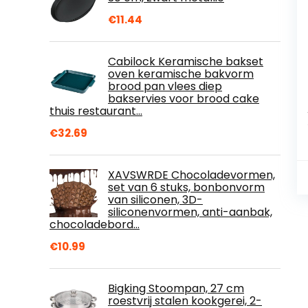
€
11.44
Cabilock Keramische bakset
oven keramische bakvorm
brood pan vlees diep
bakservies voor brood cake
thuis restaurant…
€
32.69
XAVSWRDE Chocoladevormen,
set van 6 stuks, bonbonvorm
van siliconen, 3D-
siliconenvormen, anti-aanbak,
chocoladebord…
€
10.99
Bigking Stoompan, 27 cm
roestvrij stalen kookgerei, 2-