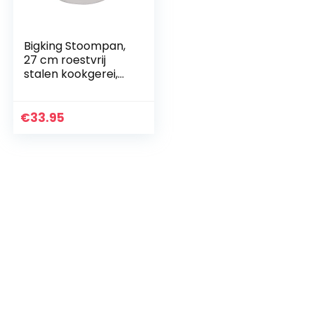
Bigking Stoompan,
27 cm roestvrij
stalen kookgerei,
2-delig, broodvorm
€
33.95