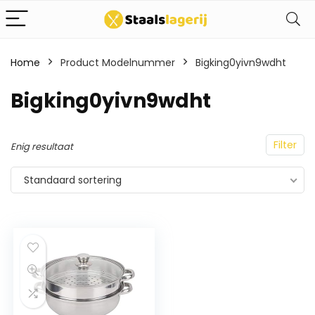
Home
Product Modelnummer
Bigking0yivn9wdht
Bigking0yivn9wdht
Filter
Enig resultaat
Standaard sortering