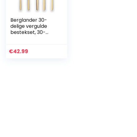
Berglander 30-
delige vergulde
bestekset, 30-
delige bestekset,
bestekset, service
van 6 (glanzend
€
42.99
goud)