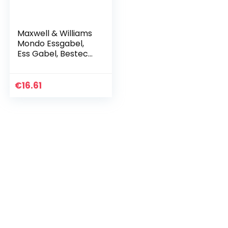
Maxwell & Williams
Mondo Essgabel,
Ess Gabel, Besteck,
Edelstahl, Poliert,
Edelstahlbesteck,
CU49302
€
16.61