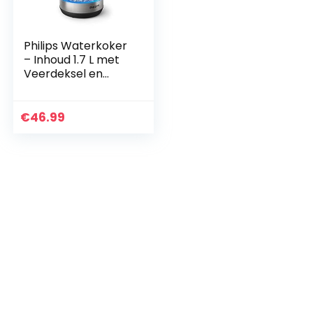
Philips Waterkoker
– Inhoud 1.7 L met
Veerdeksel en
Indicatielampje,
Glas, Draaivoet
(HD9339/80)
€
46.99