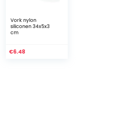
Vork nylon
siliconen 34x5x3
cm
€
6.48