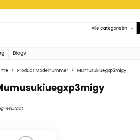
Alle categorieën
ag
Blogs
ome
Product Modelnummer
Mumusukiuegxp3migy
Mumusukiuegxp3migy
ig resultaat