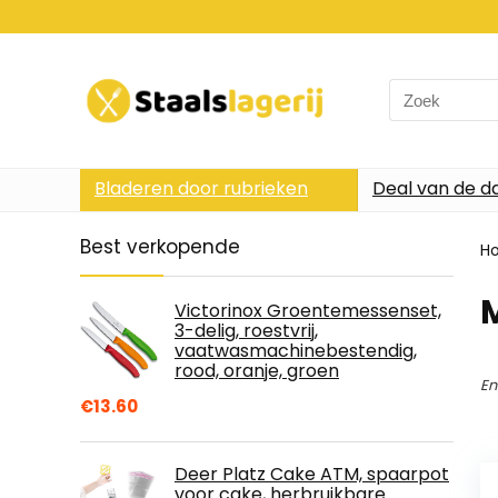
Search
for:
Bladeren door rubrieken
Deal van de d
Best verkopende
H
Victorinox Groentemessenset,
3-delig, roestvrij,
vaatwasmachinebestendig,
rood, oranje, groen
En
€
13.60
Deer Platz Cake ATM, spaarpot
voor cake, herbruikbare