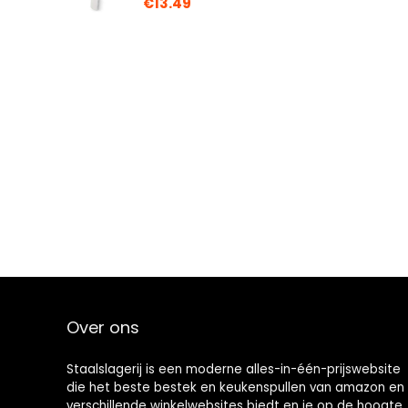
€
13.49
Over ons
Staalslagerij is een moderne alles-in-één-prijswebsite
die het beste bestek en keukenspullen van amazon en
verschillende winkelwebsites biedt en je op de hoogte