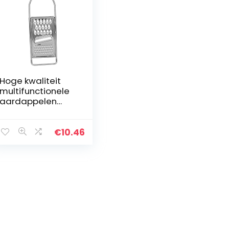
Hoge kwaliteit
multifunctionele
aardappelen
Cutter Rasp
groente snijden
snijgereedschap
€
10.46
keuken
accessoires