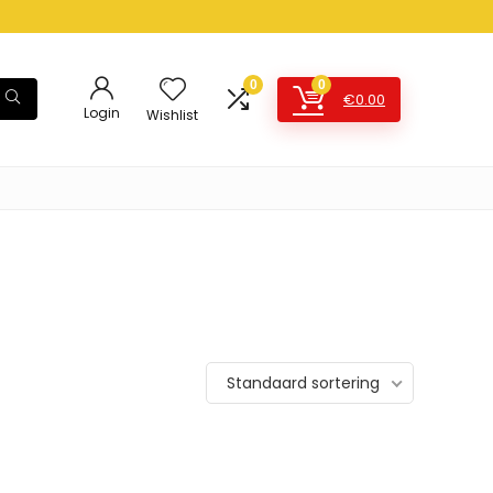
0
0
€
0.00
Login
Wishlist
Standaard sortering