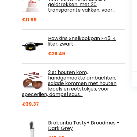
geldtrekken, met 20
transparante vakken, voor…
€
11.99
Hawkins Snelkookpan F45, 4
liter, zwart
€
29.49
2 st houten kom,
handgemaakte ambachten,
salade kommen met houten
lepels en eetstokjes, voor
specerijen, dompel saus…
€
39.37
Brabantia Tasty+ Broodmes -
Dark Grey