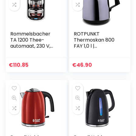
Rommelsbacher
ROTPUNKT
TA 1200 Thee-
Thermoskan 800
automaat, 230 V,
FAY 1,0 l |
1100-1300 W
tweefunctie-
draaisluiting | BPA-
vrij – gezond
€
110.85
€
46.90
drinken | Made in
Germany | Warm…