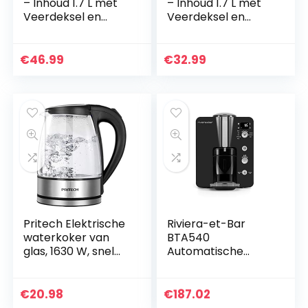
– Inhoud 1.7 L met
– Inhoud 1.7 L met
Veerdeksel en
Veerdeksel en
Indicatielampje,
Indicatielampje,
Glas, Draaivoet
RVS, Draaivoet
(HD9339/80)
(HD9350/90)
€
46.99
€
32.99
Pritech Elektrische
Riviera-et-Bar
waterkoker van
BTA540
glas, 1630 W, snel
Automatische
voor thee,
theemachine
automatische
Origin, Bta740
uitschakeling, BPA-
€
20.98
€
187.02
vrij en kalkfilter…