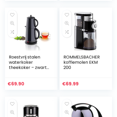
Roestvrij stalen
ROMMELSBACHER
waterkoker
koffiemolen EKM
theekoker – zwart
200
glanzend – met
automatische
theezeef en
€
69.90
€
69.99
warmhoudfunctie –
2,7 liter – 1850…