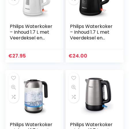
Philips Waterkoker
Philips Waterkoker
– Inhoud 1.7 L met
– Inhoud 1.7 L met
Veerdeksel en
Veerdeksel en
Indicatielampje,
Indicatielampje,
Draaivoet, Wit
Draaivoet, Zwart
(HD9318/00)
(HD9318/20)
€
27.95
€
24.00
Philips Waterkoker
Philips Waterkoker