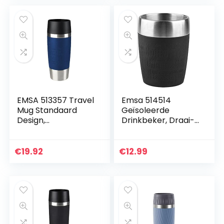
EMSA 513357 Travel
Emsa 514514
Mug Standaard
Geïsoleerde
Design,
Drinkbeker, Draai-
Thermobeker, 360
Drinksluiting, 200
ml
ml, Zwart
€
19.92
€
12.99