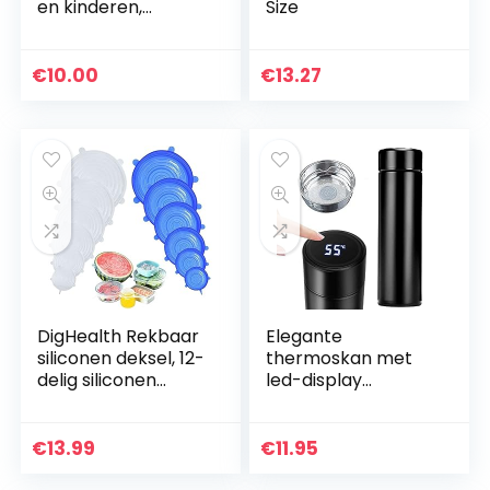
en kinderen,
Size
persoonlijk
drinkglas van
Tritan, nude, BPA-
€
10.00
€
13.27
vrij, BPS-vrij en EA-
vrij…
DigHealth Rekbaar
Elegante
siliconen deksel, 12-
thermoskan met
delig siliconen
led-display
stretch deksel,
temperatuurweerg
BPA-vrij,
ave
herbruikbare
€
13.99
€
11.95
siliconen
afdekking…