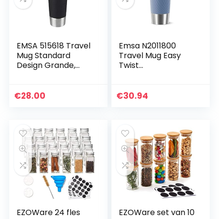
EMSA 515618 Travel
Emsa N2011800
Mug Standard
Travel Mug Easy
Design Grande,
Twist
Thermobeker, 500
Thermobeker, 360
ml
ml, Aqua-Blauw
€
28.00
€
30.94
EZOWare 24 fles
EZOWare set van 10