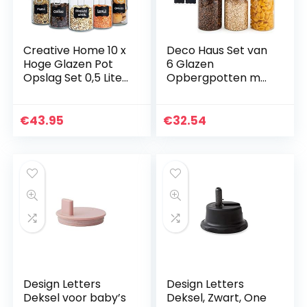
Creative Home 10 x
Deco Haus Set van
Hoge Glazen Pot
6 Glazen
Opslag Set 0,5 Liter
Opbergpotten met
| 10 x 500 ml | met
Bamboe Deksel,
Luchtdichte Clip
Luchtdicht,
Bovenste Deksel…
Vaatwasser-,
€
43.95
€
32.54
Magnetronvriendeli
jk, Pot voor…
Design Letters
Design Letters
Deksel voor baby’s
Deksel, Zwart, One