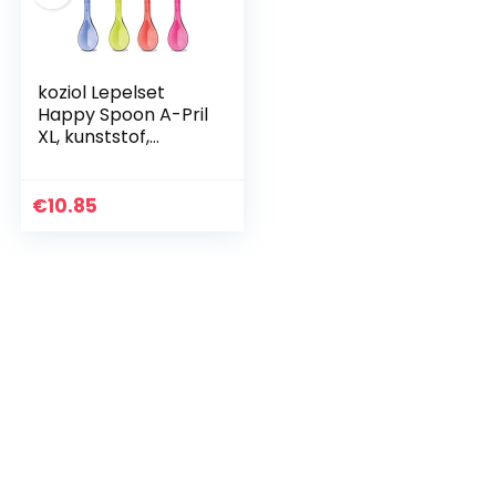
koziol Lepelset
Happy Spoon A-Pril
XL, kunststof,
transparant
blauw/olijf/roze/ro
od, 1,2 x 3 x 19,6 cm
€
10.85