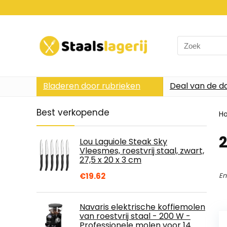
Search
for:
Bladeren door rubrieken
Deal van de d
Best verkopende
H
2
Lou Laguiole Steak Sky
Vleesmes, roestvrij staal, zwart,
27,5 x 20 x 3 cm
€
19.62
En
Navaris elektrische koffiemolen
van roestvrij staal - 200 W -
Professionele molen voor 14