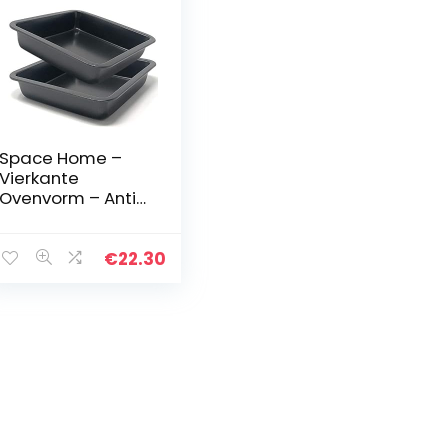
Space Home –
Vierkante
Ovenvorm – Anti-
Aanbaklaag –
Koolstofstaal –
22 x 22 cm – Set
€
22.30
van 2