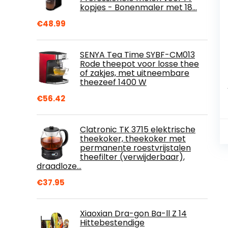
kopjes - Bonenmaler met 18…
€
48.99
SENYA Tea Time SYBF-CM013
Rode theepot voor losse thee
of zakjes, met uitneembare
theezeef 1400 W
€
56.42
Clatronic TK 3715 elektrische
theekoker, theekoker met
permanente roestvrijstalen
theefilter (verwijderbaar),
draadloze…
€
37.95
Xiaoxian Dra-gon Ba-ll Z 14
Hittebestendige