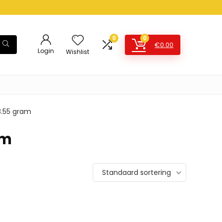
0
0
€
0.00
Login
Wishlist
58.55 gram
am
Standaard sortering