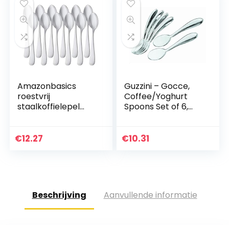
Amazonbasics
Guzzini – Gocce,
roestvrij
Coffee/Yoghurt
staalkoffielepel
Spoons Set of 6,
met ronde rand,
Clear, 2.8×3.8×14.5
pakje van 12 stuks
cm
€
12.27
€
10.31
Beschrijving
Aanvullende informatie