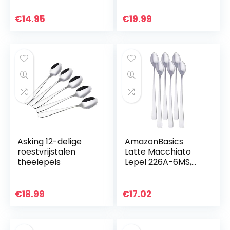
macchiato ENO,
stuks 13,5 cm Mini
van roestvrij staal,
Kleurrijke Lepel
€
14.95
€
19.99
6 stuks
Espresso…
Asking 12-delige
AmazonBasics
roestvrijstalen
Latte Macchiato
theelepels
Lepel 226A-6MS,
Roestvrij Staal, 6
Stuks
€
18.99
€
17.02