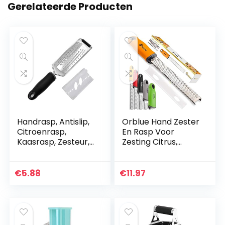
Gerelateerde Producten
Handrasp, Antislip,
Orblue Hand Zester
Citroenrasp,
En Rasp Voor
Kaasrasp, Zesteur,
Zesting Citrus,
Anti-slip Steun, RVS,
Kruiden En Rasp
Kaasrasp, Grove
Kaas 12.5″ Hand
rasp, opghangoog,
Zester Zilver
€
5.88
€
11.97
Rasp…