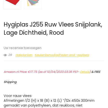
Hygiplas J255 Ruw Vlees Snijplank,
Lage Dichtheid, Rood
Uw recensie toevoegen
29
Hakplanken
Keukenbenodigdheden and -gadgets
Amazon.nl Price:
€
17.75
(as of 10/04/2023 03:36 PST-
Details
)
&
FREE
Shipping
.
Voor rauw vlees
Afmetingen 1/2 (H) x 18 (B) x 12 (L) “/12x 450x 300mm
gemaakt van polyethyleen, dat reukloos, niet