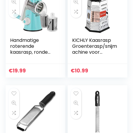
Handmatige
KICHLY Kaasrasp
roterende
Groenterasp/snijm
kaasrasp, ronde
achine voor
groentehakselaar
keuken, 6-zijdige
snijmachine –
roestvrijstalen
ronde
shredder met
€
19.99
€
10.99
trommelversnippe
rubberen handvat
raar voor groente,
en…
voedsel…