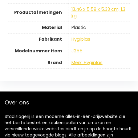
13.46 x 5.59 x 5.33 cm; 1.3
Productafmetingen
kg
Material
Plastic
Fabrikant
Hygiplas
Modelnummer item
J255
Brand
Merk: Hygiplas
Over ons
Staalslagerij is een moderne alles-in-één-prijswebsite die
het beste bestek en keukenspullen van amazon en
verschillende winkelwebsites biedt en je op de hoogte houdt
via nieuw toegevoegde blogs. Alle afbeeldingen zijn