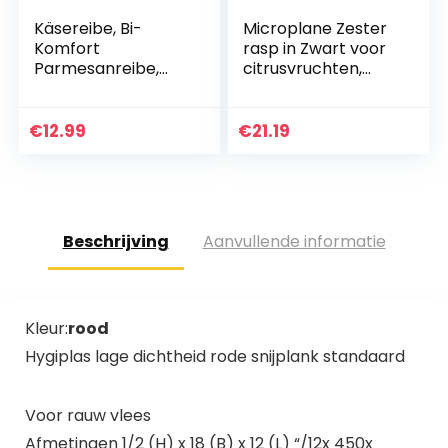
Käsereibe, Bi-
Microplane Zester
Komfort
rasp in Zwart voor
Parmesanreibe,
citrusvruchten,
Zitronenreibe und
harde kaas,
Obstschäler, aus
gember,
Edelstahl mit Griff
chocolade,
€
12.99
€
21.19
aus weichem
nootmuskaat en
Gummi, ideal für…
truffel met fijn…
Beschrijving
Aanvullende informatie
Kleur:
rood
Hygiplas lage dichtheid rode snijplank standaard
Voor rauw vlees
Afmetingen 1/2 (H) x 18 (B) x 12 (L) “/12x 450x