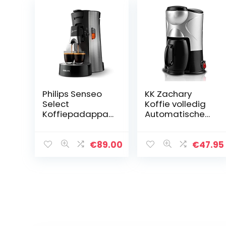
Philips Senseo
KK Zachary
Select
Koffie volledig
Koffiepadappar
Automatische
aat – 3
Draagbare Mini
Koffievariaties
Single-cup e
(Mild, Sterk of
Machine, Één
€
89.00
€
47.95
Krachtige
Machine voor
Espresso) – Zet 1
twee
of 2 Kopjes…
toepassingen,
One-key…