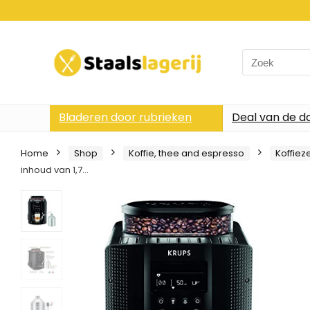
Search
for:
Bladeren door rubrieken
Deal van de d
Home
Shop
Koffie, thee and espresso
Koffiez
inhoud van 1,7…