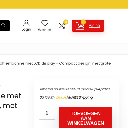
0
0
€
0.00
Login
Wishlist
koffiemachine met LCD display – Compact design, met grote
0
Amazon.nl Price:
€
399.00
(as of 08/04/2023
ne met
03:10 PST-
Details
)
&
FREE Shipping
.
, met
TOEVOEGEN
AAN
WINKELWAGEN