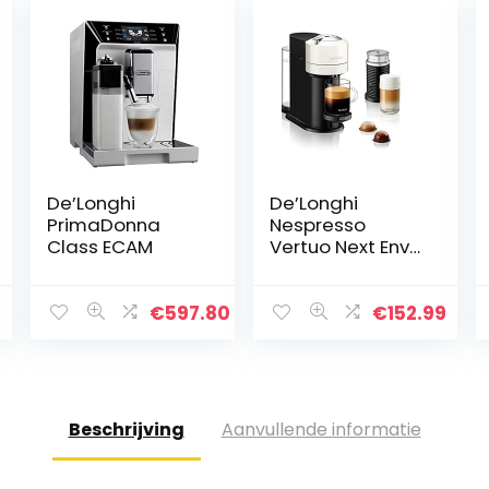
De’Longhi
De’Longhi
PrimaDonna
Nespresso
Class ECAM
Vertuo Next Env
Koffiecupmachi
ne, Met
Aeroccino
€
597.80
€
152.99
Melkopschuimer,
Wit,Wit
Beschrijving
Aanvullende informatie