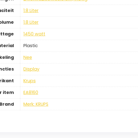
citeit
1.8 Liter
olume
1.8 Liter
ttage
1450 watt
terial
Plastic
keling
Nee
ncties
Display
rikant
Krups
 item
EA8160
Brand
Merk: KRUPS