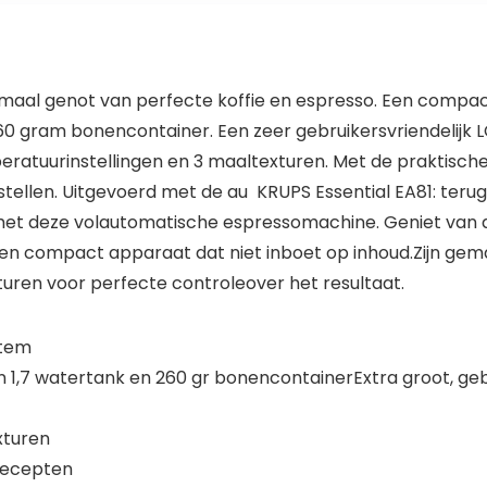
imaal genot van perfecte koffie en espresso. Een compac
260 gram bonencontainer. Een zeer gebruikersvriendelijk 
mperatuurinstellingen en 3 maaltexturen. Met de praktisc
 stellen. Uitgevoerd met de au KRUPS Essential EA81: teru
 met deze volautomatische espressomachine. Geniet van
en compact apparaat dat niet inboet op inhoud.Zijn gema
uren voor perfecte controleover het resultaat.
stem
1,7 watertank en 260 gr bonencontainerExtra groot, gebr
xturen
recepten