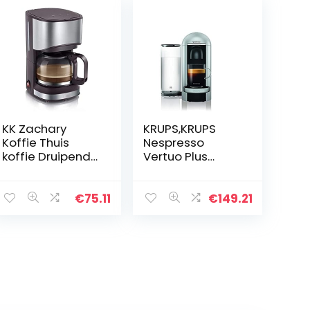
KK Zachary
KRUPS,KRUPS
Koffie Thuis
Nespresso
koffie Druipende
Vertuo Plus
koffie 0,7 liter
XN900E
grote capaciteit
koffiecupmachi
Thuiskantoor
ne – CENTRIFUSIE
€
75.11
€
149.21
essentieel
-technologie,
Roterende cups
voor het
perfect…