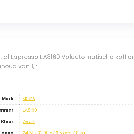
tial Espresso EA8160 Volautomatische koffi
houd van 1,7…
Merk
KRUPS
ummer
EA8160
Kleur
Zwart
ingen
24.51 x 32.99 x 36.6 cm; 7.8 kg