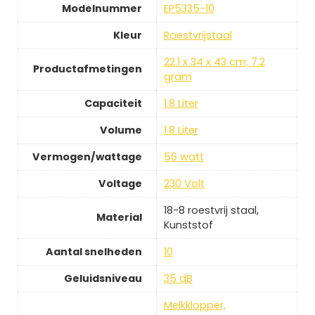
Modelnummer
EP5335-10
Kleur
Roestvrijstaal
22.1 x 34 x 43 cm; 7.2
Productafmetingen
gram
Capaciteit
1.8 Liter
Volume
1.8 Liter
Vermogen/wattage
56 watt
Voltage
230 Volt
18-8 roestvrij staal,
Material
Kunststof
Aantal snelheden
10
Geluidsniveau
35 dB
Melkklopper,