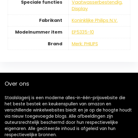
Speciale functies
Vaatwasserbestendig,
Display
Fabrikant
Koninklijke Philips N.V.
Modelnummer item
EP5335-10
Brand
Merk: PHILIPS
Over ons
Staalslagerij is een moderne alles-in-één-prijswebsite die
het beste bestek en keukenspullen van amazon en
verschillende winkelwebsites biedt en je op de hoogte houdt
via nieuw toegevoegde blogs. Alle afbeeldingen zijn
auteursrechtelijk beschermd door hun respectievelijke
eigenaren. Alle geciteerde inhoud is afgeleid van hun
respectievelijke bronnen.