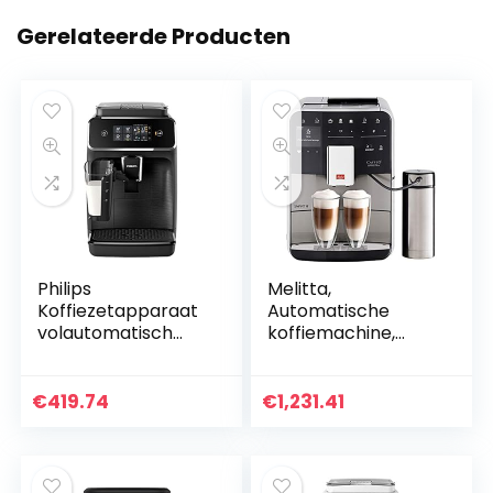
Gerelateerde Producten
Philips
Melitta,
Koffiezetapparaat
Automatische
volautomatisch
koffiemachine,
EP2230/10, 1,8 liter,
Barista TS Smart,
zwart
zwart, roestvrij
staal
€
419.74
€
1,231.41