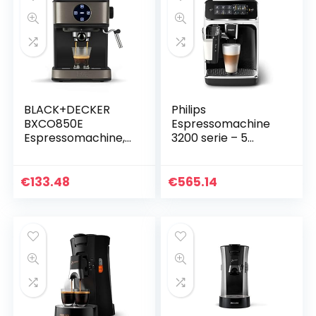
BLACK+DECKER
Philips
BXCO850E
Espressomachine
Espressomachine,
3200 serie – 5
850 W, 20 bar, 2
koffievarianten –
kopjes,
Touchdisplay –
stoomfunctie,
Automatische
€
133.48
€
565.14
automatische
melkopschuimer –
uitschakeling…
Perfecte
temperatuur en
aroma –
Keramische
maalschijven –
EP3243/50