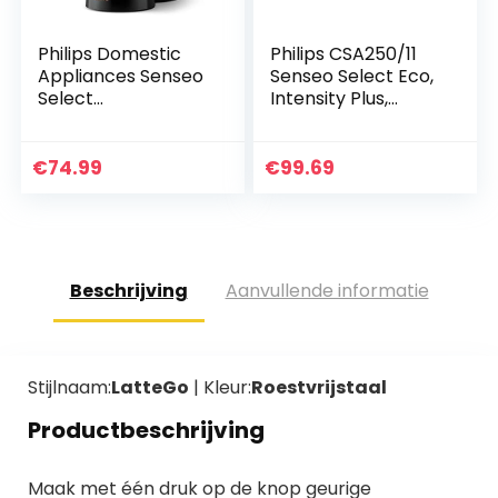
Philips Domestic
Philips CSA250/11
Appliances Senseo
Senseo Select Eco,
Select
Intensity Plus,
Koffiepadapparaat.
Crema Plus,
3 Koffievariaties
Memo-functie,
(Mild, Sterk,
geborsteld staal
€
74.99
€
99.69
Krachtig). Zet 1 of
2…
Beschrijving
Aanvullende informatie
Stijlnaam:
LatteGo
| Kleur:
Roestvrijstaal
Productbeschrijving
Maak met één druk op de knop geurige