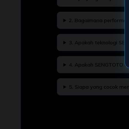
2. Bagaimana performa
3. Apakah teknologi S
4. Apakah SENGTOTO am
5. Siapa yang cocok m