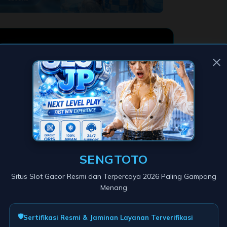
 slot gacor gampang menang hari ini dengan
×
besar setiap saat.
SENGTOTO
Situs Slot Gacor Resmi dan Terpercaya 2026 Paling Gampang
FAQ SENGTOTO
Menang
🛡️
Sertifikasi Resmi & Jaminan Layanan Terverifikasi
unggulan utama SENGTOTO dibanding platform lain?