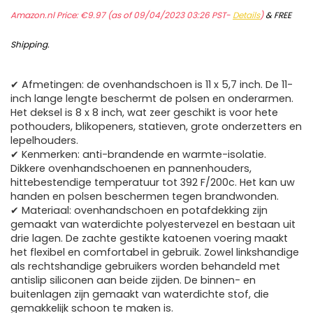
Amazon.nl Price:
€
9.97
(as of 09/04/2023 03:26 PST-
Details
)
&
FREE
Shipping
.
✔ Afmetingen: de ovenhandschoen is 11 x 5,7 inch. De 11-
inch lange lengte beschermt de polsen en onderarmen.
Het deksel is 8 x 8 inch, wat zeer geschikt is voor hete
pothouders, blikopeners, statieven, grote onderzetters en
lepelhouders.
✔ Kenmerken: anti-brandende en warmte-isolatie.
Dikkere ovenhandschoenen en pannenhouders,
hittebestendige temperatuur tot 392 F/200c. Het kan uw
handen en polsen beschermen tegen brandwonden.
✔ Materiaal: ovenhandschoen en potafdekking zijn
gemaakt van waterdichte polyestervezel en bestaan uit
drie lagen. De zachte gestikte katoenen voering maakt
het flexibel en comfortabel in gebruik. Zowel linkshandige
als rechtshandige gebruikers worden behandeld met
antislip siliconen aan beide zijden. De binnen- en
buitenlagen zijn gemaakt van waterdichte stof, die
gemakkelijk schoon te maken is.