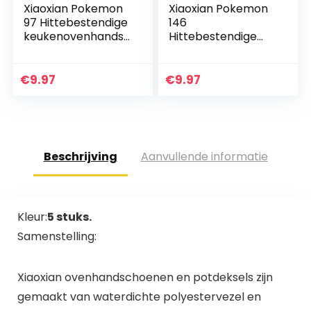
Xiaoxian Pokemon
Xiaoxian Pokemon
97 Hittebestendige
146
keukenovenhandsc
Hittebestendige
hoenen,
keukenovenhandsc
ovenhandschoene
hoenen,
n en
ovenhandschoene
€
9.97
€
9.97
potdekselhandsch
n en
oenen, veilig om
potdekselhandsch
te…
oenen, veilig om
te…
Beschrijving
Aanvullende informatie
Kleur:
5 stuks.
Samenstelling:
Xiaoxian ovenhandschoenen en potdeksels zijn
gemaakt van waterdichte polyestervezel en