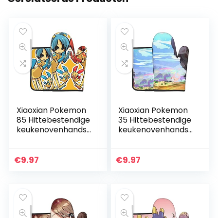
Xiaoxian Pokemon
Xiaoxian Pokemon
85 Hittebestendige
35 Hittebestendige
keukenovenhandsc
keukenovenhandsc
hoenen,
hoenen,
ovenhandschoene
ovenhandschoene
n en
n en
€
9.97
€
9.97
potdekselhandsch
potdekselhandsch
oenen, veilig om
oenen, veilig om
te…
te…