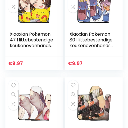
Xiaoxian Pokemon
Xiaoxian Pokemon
47 Hittebestendige
80 Hittebestendige
keukenovenhandsc
keukenovenhandsc
hoenen,
hoenen,
ovenhandschoene
ovenhandschoene
n en
n en
€
9.97
€
9.97
potdekselhandsch
potdekselhandsch
oenen, veilig om
oenen, veilig om
te…
te…