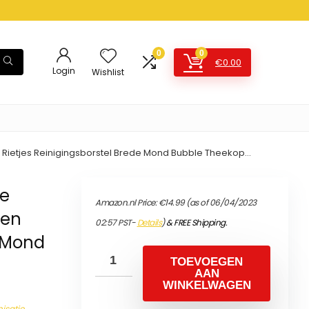
0
0
€
0.00
Login
Wishlist
n Rietjes Reinigingsborstel Brede Mond Bubble Theekop…
re
Amazon.nl Price:
€
14.99
(as of 06/04/2023
 en
02:57 PST-
Details
)
&
FREE Shipping
.
e Mond
TOEVOEGEN
AAN
WINKELWAGEN
isatie