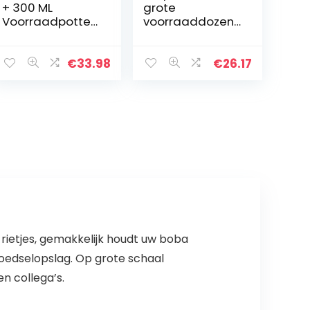
+ 300 ML
grote
Voorraadpotten
voorraaddozen,
set van 10,
set van 4 en 24
Voorraaddozen
etiketten voor
Kruidenpotjes
granen, meel,
€
33.98
€
26.17
Luchtdichte
suiker enz.
Glazen
Container
Gemaakt van…
ietjes, gemakkelijk houdt uw boba
 voedselopslag. Op grote schaal
en collega’s.