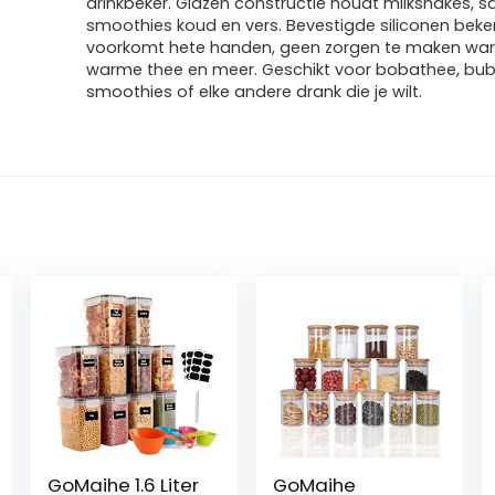
drinkbeker. Glazen constructie houdt milkshakes, 
smoothies koud en vers. Bevestigde siliconen beke
voorkomt hete handen, geen zorgen te maken war
warme thee en meer. Geschikt voor bobathee, bub
smoothies of elke andere drank die je wilt.
GoMaihe 1.6 Liter
GoMaihe