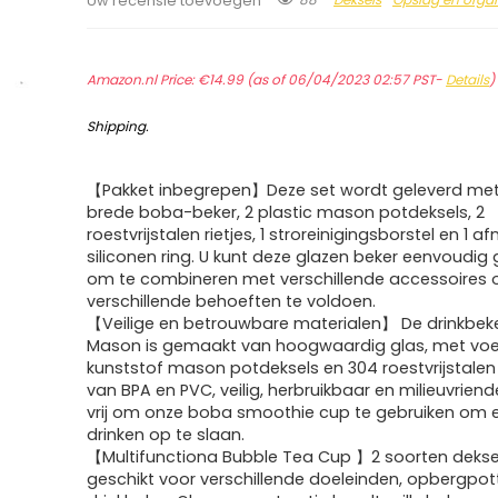
Uw recensie toevoegen
Amazon.nl Price:
€
14.99
(as of 06/04/2023 02:57 PST-
Details
Shipping
.
【Pakket inbegrepen】Deze set wordt geleverd met
brede boba-beker, 2 plastic mason potdeksels, 2
roestvrijstalen rietjes, 1 stroreinigingsborstel en 1
siliconen ring. U kunt deze glazen beker eenvoudig
om te combineren met verschillende accessoires
verschillende behoeften te voldoen.
【Veilige en betrouwbare materialen】 De drinkbek
Mason is gemaakt van hoogwaardig glas, met voed
kunststof mason potdeksels en 304 roestvrijstalen ri
van BPA en PVC, veilig, herbruikbaar en milieuvriendel
vrij om onze boba smoothie cup te gebruiken om 
drinken op te slaan.
【Multifunctiona Bubble Tea Cup 】2 soorten deksel
geschikt voor verschillende doeleinden, opbergpot