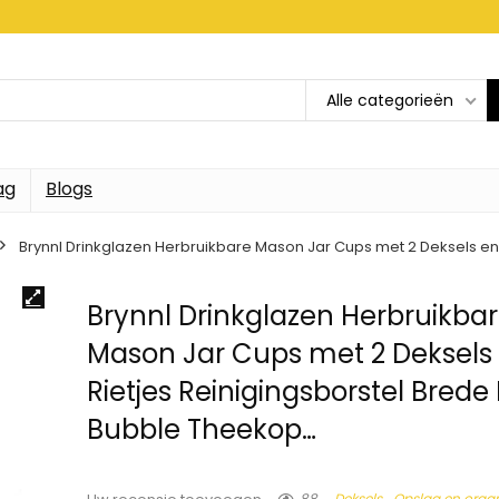
Alle categorieën
ag
Blogs
Brynnl Drinkglazen Herbruikbare Mason Jar Cups met 2 Deksels e
Brynnl Drinkglazen Herbruikba
Mason Jar Cups met 2 Deksels
Rietjes Reinigingsborstel Bred
Bubble Theekop…
88
Deksels
Opslag en organ