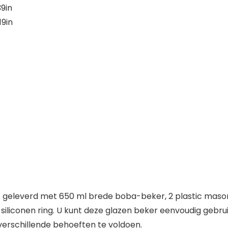
39in
19in
everd met 650 ml brede boba-beker, 2 plastic mason pot
 siliconen ring. U kunt deze glazen beker eenvoudig geb
verschillende behoeften te voldoen.