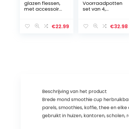
glazen flessen,
Voorraadpotten
met accessoires
set van 4,
om te labelen
Voorraaddozen
en op te hangen,
Kruidenpotjes
voor bruiloften
Luchtdichte
€
22.99
€
32.98
of
Glazen
verjaardagen,
Container
voor thee…
Gemaakt van
Glazen Pot met…
Beschrijving van het product
Brede mond smoothie cup herbruikbare
parels, smoothies, koffie, thee en elk
gebruikt in huizen, kantoren, scholen, 