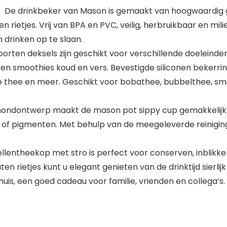
De drinkbeker van Mason is gemaakt van hoogwaardig gl
 rietjes. Vrij van BPA en PVC, veilig, herbruikbaar en milie
drinken op te slaan.
rten deksels zijn geschikt voor verschillende doeleinde
 en smoothies koud en vers. Bevestigde siliconen bekerr
thee en meer. Geschikt voor bobathee, bubbelthee, smoo
ondontwerp maakt de mason pot sippy cup gemakkelijk
f pigmenten. Met behulp van de meegeleverde reinigingsb
ntheekop met stro is perfect voor conserven, inblikken,
en rietjes kunt u elegant genieten van de drinktijd sierl
thuis, een goed cadeau voor familie, vrienden en collega’s.