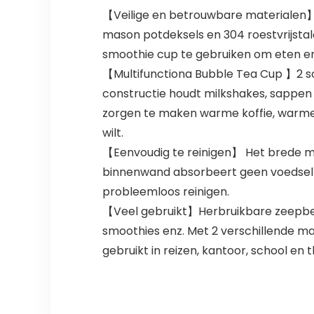
【Veilige en betrouwbare materialen】 
mason potdeksels en 304 roestvrijstalen
smoothie cup te gebruiken om eten en 
【Multifunctiona Bubble Tea Cup 】2 soo
constructie houdt milkshakes, sappen
zorgen te maken warme koffie, warme 
wilt.
【Eenvoudig te reinigen】 Het brede m
binnenwand absorbeert geen voedsel o
probleemloos reinigen.
【Veel gebruikt】Herbruikbare zeepbelle
smoothies enz. Met 2 verschillende mat
gebruikt in reizen, kantoor, school en 