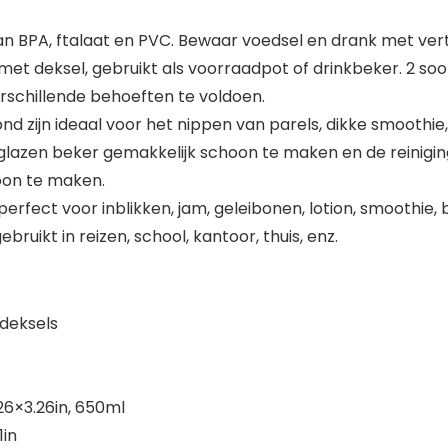
van BPA, ftalaat en PVC. Bewaar voedsel en drank met ve
et deksel, gebruikt als voorraadpot of drinkbeker. 2 soor
rschillende behoeften te voldoen.
nd zijn ideaal voor het nippen van parels, dikke smoothie
zen beker gemakkelijk schoon te maken en de reinigings
hoon te maken.
rfect voor inblikken, jam, geleibonen, lotion, smoothie, 
bruikt in reizen, school, kantoor, thuis, enz.
deksels
26×3.26in, 650ml
1in