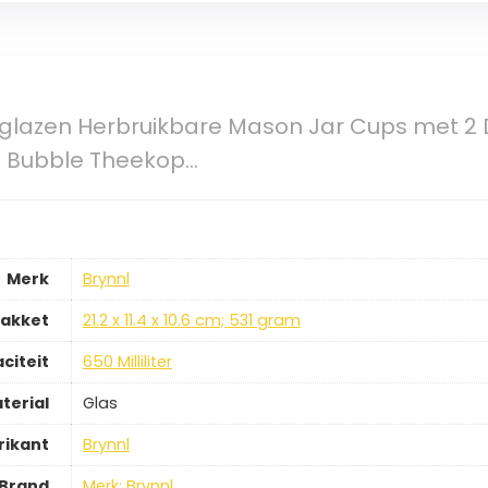
kglazen Herbruikbare Mason Jar Cups met 2 D
d Bubble Theekop…
Merk
Brynnl
pakket
21.2 x 11.4 x 10.6 cm; 531 gram
citeit
650 Milliliter
terial
Glas
rikant
Brynnl
Brand
Merk: Brynnl