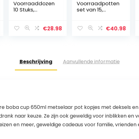
Voorraaddozen
Voorraadpotten
10 Stuks,
set van 15,
Opbergdoos,
Voorraaddozen
Keuken,
Kruidenpotjes
Luchtdicht,
Luchtdichte
€
28.98
€
40.98
Plastic met
Glazen
Deksel,
Container
Voorraadpotten
Gemaakt van
voor Het…
Glazen Pot met…
Beschrijving
Aanvullende informatie
 boba cup 650ml metselaar pot kopjes met deksels en r
e drank naar keuze. Ze zijn ook geweldig voor inblikken en
reizen en meer, geweldige cadeaus voor familie, vrienden 