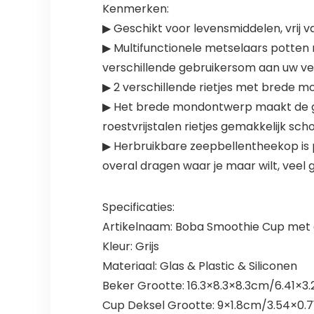
Kenmerken:
▶ Geschikt voor levensmiddelen, vrij 
▶ Multifunctionele metselaars potten m
verschillende gebruikersom aan uw ve
▶ 2 verschillende rietjes met brede mo
▶ Het brede mondontwerp maakt de gla
roestvrijstalen rietjes gemakkelijk sc
▶ Herbruikbare zeepbellentheekop is pe
overal dragen waar je maar wilt, veel ge
Specificaties:
Artikelnaam: Boba Smoothie Cup met 
Kleur: Grijs
Materiaal: Glas & Plastic & Siliconen
Beker Grootte: 16.3×8.3×8.3cm/6.41×3.
Cup Deksel Grootte: 9×1.8cm/3.54×0.7