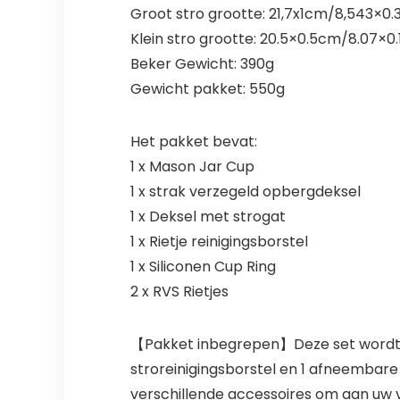
Groot stro grootte: 21,7x1cm/8,543×0.
Klein stro grootte: 20.5×0.5cm/8.07×0.
Beker Gewicht: 390g
Gewicht pakket: 550g
Het pakket bevat:
1 x Mason Jar Cup
1 x strak verzegeld opbergdeksel
1 x Deksel met strogat
1 x Rietje reinigingsborstel
1 x Siliconen Cup Ring
2 x RVS Rietjes
【Pakket inbegrepen】Deze set wordt gel
stroreinigingsborstel en 1 afneembare
verschillende accessoires om aan uw 