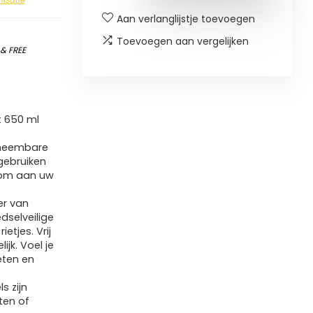
Aan verlanglijstje toevoegen
Toevoegen aan vergelijken
)
&
FREE
 650 ml
 afneembare
 gebruiken
 om aan uw
er van
selveilige
etjes. Vrij
ijk. Voel je
eten en
s zijn
ten of