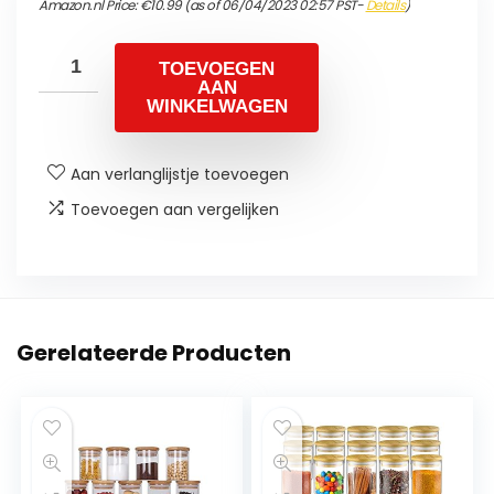
Amazon.nl Price:
€
10.99
(as of 06/04/2023 02:57 PST-
Details
)
TOEVOEGEN
AAN
WINKELWAGEN
Aan verlanglijstje toevoegen
Toevoegen aan vergelijken
Gerelateerde Producten