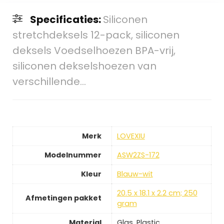
Specificaties:
Siliconen
stretchdeksels 12-pack, siliconen
deksels Voedselhoezen BPA-vrij,
siliconen dekselshoezen van
verschillende…
Merk
LOVEXIU
Modelnummer
ASW2ZS-172
Kleur
Blauw-wit
20.5 x 18.1 x 2.2 cm; 250
Afmetingen pakket
gram
Material
Glas, Plastic