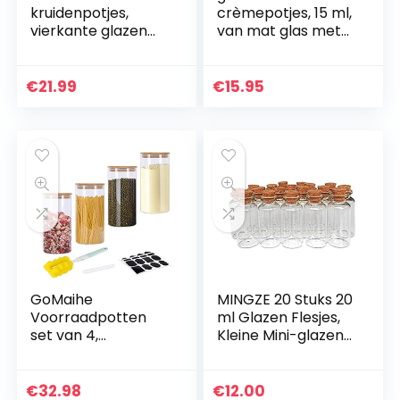
kruidenpotjes,
crèmepotjes, 15 ml,
vierkante glazen
van mat glas met
potjes, inhoud 120
schroefdeksel,
ml, 10,5 x 4,3 cm,
goudkleurig, lege
luchtdichte dop,
crèmepotjes om bij
€
21.99
€
15.95
bord en…
te vullen…
GoMaihe
MINGZE 20 Stuks 20
Voorraadpotten
ml Glazen Flesjes,
set van 4,
Kleine Mini-glazen
Voorraaddozen
Fles Kurkflessen
Kruidenpotjes
Monsterpotjes Met
Luchtdichte Glazen
Natuurlijke Kurk…
€
32.98
€
12.00