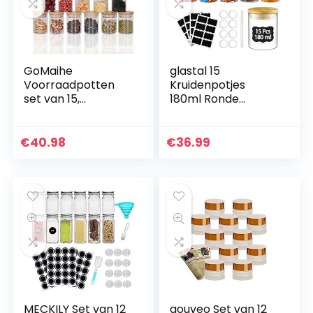
GoMaihe
glastal 15
Voorraadpotten
Kruidenpotjes
set van 15,
180ml Ronde
Voorraaddozen
Borosilicaat
Kruidenpotjes
Kruidenpot met
Luchtdichte Glazen
Bamboe Deksel 32
€
40.98
€
36.99
Container
Zwarte Etiketten 1
Gemaakt van
Pen 8
Glazen Pot met…
Vervangende…
MECKILY Set van 12
gouveo Set van 12