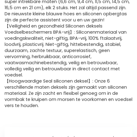
super intrekbare maten (6,6 cm, 9,4 cm, 11,5 cm, 14,5 cm,
16,5 cm en 21 cm), elk 2 stuks. Het zal altijd passend zijn.
De nieuwste kleine blauwe hoes en siliconen opbergtas
zijn de perfecte assistent voor u en uw gezin!
【Veiligheid en gezondheid Siliconen deksels
Voedselbeschermers BPA-vrij】: Siliconenmateriaal van
voedingskwaliteit, niet-giftig, BPA-vrij, 100% ftalaatvrij,
loodvrij, plasticvrij. Niet-giftig, hittebestendig, stabiel,
duurzaam, zachte textuur, superelastisch, geen
vervorming, herbruikbaar, anticorrosief,
vaatwasmachinebestendig, veilig en betrouwbaar,
volledig veilig en betrouwbaar in direct contact met
voedsel.
【Hoogwaardige Seal siliconen deksel】: Onze 6
verschillende maten deksels zijn gemaakt van siliconen
materiaal. Ze zijn zacht en flexibel genoeg om in de
vormbak te kruipen om morsen te voorkomen en voedsel
vers te houden.