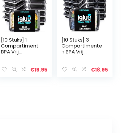
[10 Stuks] 1
[10 Stuks] 3
Compartiment
Compartimente
BPA Vrij
n BPA Vrij
Herbruikbare
Herbruikbare
Meal Prep
Meal Prep
Containers –
Containers –
€
19.95
€
18.95
Plastic Voedsel
Plastic Voedsel
Bakjes met
Bakjes met
Luchtdichte
Luchtdichte
Deksels…
Deksels…