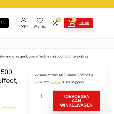
0
0
€
0.00
Login
Wishlist
lwandig, regenboogeffect, lekvrij, luchtdichte sluiting
, 500
Amazon.nl Price:
€
9.90
(as of 10/04/2023
ffect,
03:40 PST-
Details
)
&
FREE Shipping
.
TOEVOEGEN
AAN
WINKELWAGEN
Opslag en