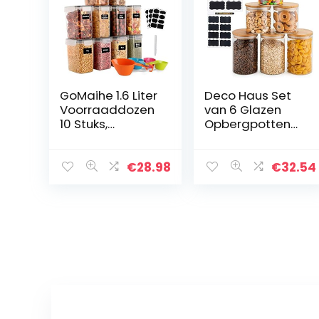
GoMaihe 1.6 Liter
Deco Haus Set
Voorraaddozen
van 6 Glazen
10 Stuks,
Opbergpotten
Opbergdoos,
met Bamboe
Keuken,
Deksel,
Luchtdicht,
Luchtdicht,
€
28.98
€
32.54
Plastic met
Vaatwasser-,
Deksel,
Magnetronvrien
Voorraadpotten
delijk, Pot voor…
voor Het…