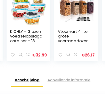
KICHLY – Glazen
Vtopmart 4 liter
voedselopslagc
grote
ontainer – 18
voorraaddozen,
Stuks (9
set van 4 en 24
Containers en 9
etiketten voor
Transparante
granen, meel,
€
32.99
€
26.17
Deksels) –
suiker enz.
Vaatwasmachin
ebestendig…
Beschrijving
Aanvullende informatie