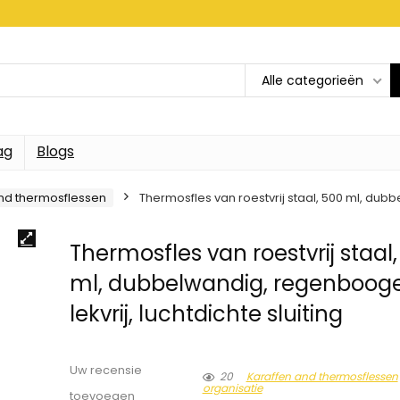
Alle categorieën
ag
Blogs
nd thermosflessen
Thermosfles van roestvrij staal, 500 ml, dubbe
Thermosfles van roestvrij staal
ml, dubbelwandig, regenbooge
lekvrij, luchtdichte sluiting
Uw recensie
20
Karaffen and thermosflessen
organisatie
toevoegen