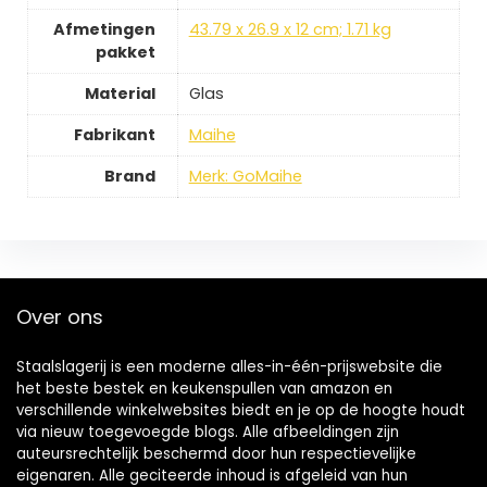
Afmetingen
43.79 x 26.9 x 12 cm; 1.71 kg
pakket
Material
Glas
Fabrikant
Maihe
Brand
Merk: GoMaihe
Over ons
Staalslagerij is een moderne alles-in-één-prijswebsite die
het beste bestek en keukenspullen van amazon en
verschillende winkelwebsites biedt en je op de hoogte houdt
via nieuw toegevoegde blogs. Alle afbeeldingen zijn
auteursrechtelijk beschermd door hun respectievelijke
eigenaren. Alle geciteerde inhoud is afgeleid van hun