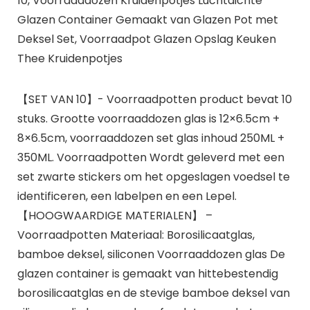
10, Voorraaddozen Kruidenpotjes Luchtdichte
Glazen Container Gemaakt van Glazen Pot met
Deksel Set, Voorraadpot Glazen Opslag Keuken
Thee Kruidenpotjes
【SET VAN 10】- Voorraadpotten product bevat 10
stuks. Grootte voorraaddozen glas is 12×6.5cm +
8×6.5cm, voorraaddozen set glas inhoud 250ML +
350ML. Voorraadpotten Wordt geleverd met een
set zwarte stickers om het opgeslagen voedsel te
identificeren, een labelpen en een Lepel.
【HOOGWAARDIGE MATERIALEN】 –
Voorraadpotten Materiaal: Borosilicaatglas,
bamboe deksel, siliconen Voorraaddozen glas De
glazen container is gemaakt van hittebestendig
borosilicaatglas en de stevige bamboe deksel van