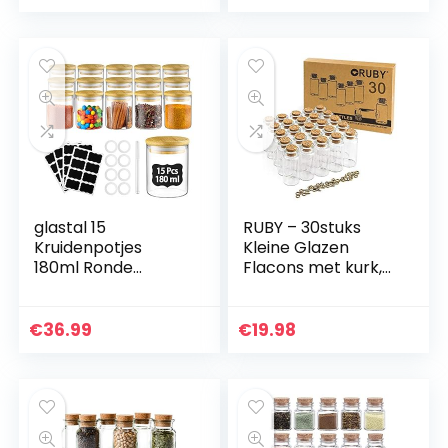
Bakjes met
Luchtdichte Glazen
Luchtdichte
Container
Deksels…
Gemaakt van…
glastal 15
RUBY – 30stuks
Kruidenpotjes
Kleine Glazen
180ml Ronde
Flacons met kurk,
Borosilicaat
50 x 22mm (10ML)
Kruidenpot met
Mini Glazen Flessen
Bamboe Deksel 32
en Kurksluiting,
€
36.99
€
19.98
Zwarte Etiketten 1
Bericht, Wens
Pen 8
voor…
Vervangende…