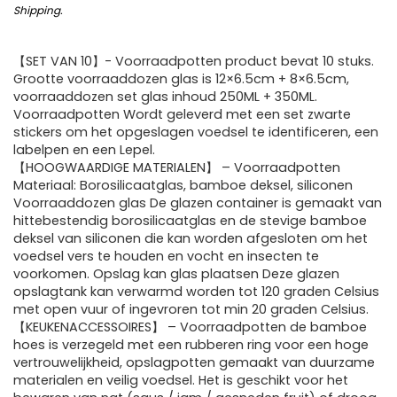
Shipping
.
【SET VAN 10】- Voorraadpotten product bevat 10 stuks.
Grootte voorraaddozen glas is 12×6.5cm + 8×6.5cm,
voorraaddozen set glas inhoud 250ML + 350ML.
Voorraadpotten Wordt geleverd met een set zwarte
stickers om het opgeslagen voedsel te identificeren, een
labelpen en een Lepel.
【HOOGWAARDIGE MATERIALEN】 – Voorraadpotten
Materiaal: Borosilicaatglas, bamboe deksel, siliconen
Voorraaddozen glas De glazen container is gemaakt van
hittebestendig borosilicaatglas en de stevige bamboe
deksel van siliconen die kan worden afgesloten om het
voedsel vers te houden en vocht en insecten te
voorkomen. Opslag kan glas plaatsen Deze glazen
opslagtank kan verwarmd worden tot 120 graden Celsius
met open vuur of ingevroren tot min 20 graden Celsius.
【KEUKENACCESSOIRES】 – Voorraadpotten de bamboe
hoes is verzegeld met een rubberen ring voor een hoge
vertrouwelijkheid, opslagpotten gemaakt van duurzame
materialen en veilig voedsel. Het is geschikt voor het