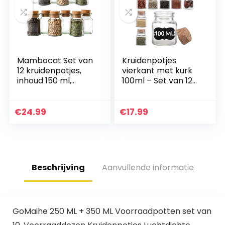
Mambocat Set van
Kruidenpotjes
12 kruidenpotjes,
vierkant met kurk
inhoud 150 ml,
100ml – Set van 12
herbruikbare
met etiketten –
glazen doos met
Luchtdicht – Kleine
kurksluiting,
potjes met deksel
€
24.99
€
17.99
hoogwaardig rond
glas…
Beschrijving
Aanvullende informatie
GoMaihe 250 ML + 350 ML Voorraadpotten set van