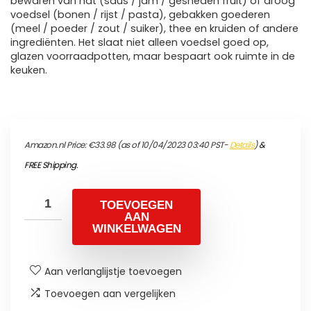
bewaren van nat (saus / jam / gesneden fruit) of droog
voedsel (bonen / rijst / pasta), gebakken goederen
(meel / poeder / zout / suiker), thee en kruiden of andere
ingrediënten. Het slaat niet alleen voedsel goed op,
glazen voorraadpotten, maar bespaart ook ruimte in de
keuken.
Amazon.nl Price:
€
33.98
(as of 10/04/2023 03:40 PST-
Details
)
&
FREE Shipping
.
TOEVOEGEN
AAN
WINKELWAGEN
Aan verlanglijstje toevoegen
Toevoegen aan vergelijken