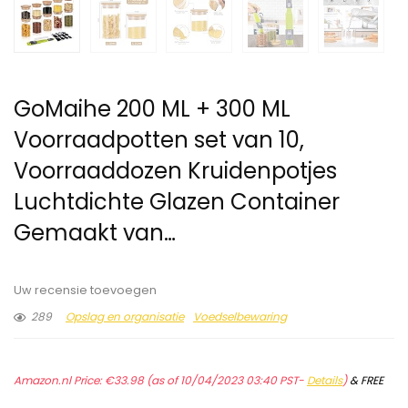
GoMaihe 200 ML + 300 ML
Voorraadpotten set van 10,
Voorraaddozen Kruidenpotjes
Luchtdichte Glazen Container
Gemaakt van…
Uw recensie toevoegen
289
Opslag en organisatie
Voedselbewaring
Amazon.nl Price:
€
33.98
(as of 10/04/2023 03:40 PST-
Details
)
&
FREE