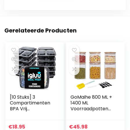
Gerelateerde Producten
[10 Stuks] 3
GoMaihe 800 ML +
Compartimenten
1400 ML
BPA Vrij
Voorraadpotten
Herbruikbare Meal
set van 6,
Prep Containers –
Voorraaddozen
Plastic Voedsel
Kruidenpotjes
€
18.95
€
45.98