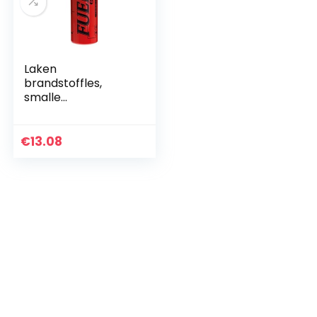
Laken
brandstoffles,
smalle
mondaluminiumfles
, brandstoffles 1L
[niet -voedend
€
13.08
gebruik]