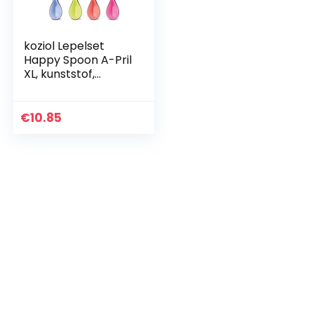
koziol Lepelset
Happy Spoon A-Pril
XL, kunststof,
transparant
blauw/olijf/roze/ro
od, 1,2 x 3 x 19,6 cm
€
10.85