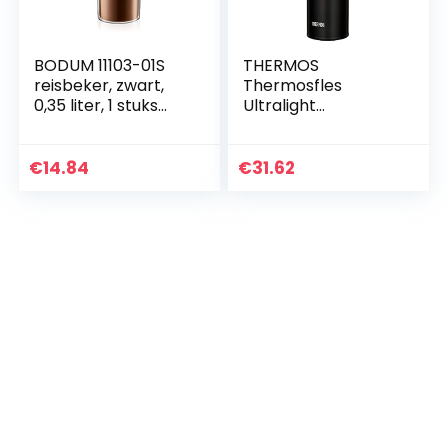
BODUM 11103-01S
THERMOS
reisbeker, zwart,
Thermosfles
0,35 liter, 1 stuks
Ultralight
(verpakking van 1)
4035232075, Extra
Licht, 0,75 liter, 10
Uur Warm, 20 Uur
€
14.84
€
31.62
Koud, RVS Mat
Zwart