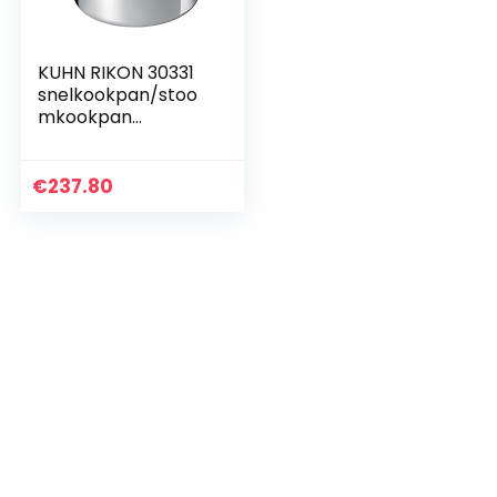
KUHN RIKON 30331
snelkookpan/stoo
mkookpan
DUROMATIC Hotel
zijgreepmodel,
inductie, roestvrij
€
237.80
staal, zilver, 8
liter/28…